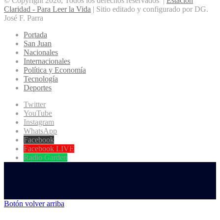
© Copyright 2026, Todos los derechos reservados |
Estación
Claridad - Para Leer la Vida
| Sitio editado y configurado por DG.
José F. Parra
Portada
San Juan
Nacionales
Internacionales
Política y Economía
Tecnología
Deportes
Twitter
YouTube
Instagram
WhatsApp
Facebook
Facebook LIVE
Radio Garden
Botón volver arriba