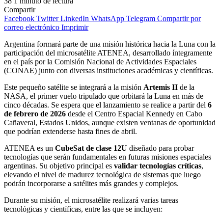
38
1 minuto de lectura
Compartir
Facebook
Twitter
LinkedIn
WhatsApp
Telegram
Compartir por
correo electrónico
Imprimir
Argentina formará parte de una misión histórica hacia la Luna con la
participación del microsatélite ATENEA, desarrollado íntegramente
en el país por la Comisión Nacional de Actividades Espaciales
(CONAE) junto con diversas instituciones académicas y científicas.
Este pequeño satélite se integrará a la misión
Artemis II
de la
NASA, el primer vuelo tripulado que orbitará la Luna en más de
cinco décadas. Se espera que el lanzamiento se realice a partir del
6
de febrero de 2026
desde el Centro Espacial Kennedy en Cabo
Cañaveral, Estados Unidos, aunque existen ventanas de oportunidad
que podrían extenderse hasta fines de abril.
ATENEA es un
CubeSat de clase 12U
diseñado para probar
tecnologías que serán fundamentales en futuras misiones espaciales
argentinas. Su objetivo principal es
validar tecnologías críticas
,
elevando el nivel de madurez tecnológica de sistemas que luego
podrán incorporarse a satélites más grandes y complejos.
Durante su misión, el microsatélite realizará varias tareas
tecnológicas y científicas, entre las que se incluyen: