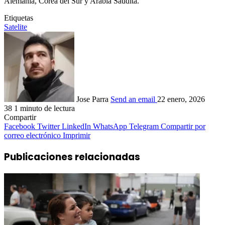
Alemania, Corea del Sur y Arabia Saudita.
Etiquetas
Satelite
Jose Parra
Send an email
22 enero, 2026
38
1 minuto de lectura
Compartir
Facebook
Twitter
LinkedIn
WhatsApp
Telegram
Compartir por
correo electrónico
Imprimir
Publicaciones relacionadas