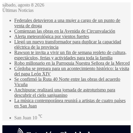
sábado, agosto 8 2026
Últimas Noticias
Federales detuvieron a una mujer a cargo de un punto de
venta de droga
Comienzan las obras en la Avenida de Circunvalación
Alerta meteorológica por vientos fuertes
Llegó un nuevo transformador para duplicar la capacidad
eléctrica de la provincia
Rawson te invita a vivir un fin de semana repleto de cultura,
espectáculos, ferias y actividades para toda la familia
Robo millonario en la Parroquia Nuestra Señora de la Merced
Córdoba se prepara para un acontecimiento histórico: la visita
del papa León XIV
Se confirmó la Ruta 40 Norte entre las obras del acuerdo
Vicuña
Anchipurac realizará una jornada de astroturismo para
descubrir el cielo sanjuanino
La música contemporánea reunirá a artistas de cuatro países
en San Juan
℃
San Juan
10