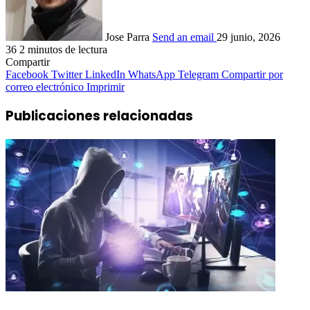
Jose Parra
Send an email
29 junio, 2026
36
2 minutos de lectura
Compartir
Facebook
Twitter
LinkedIn
WhatsApp
Telegram
Compartir por
correo electrónico
Imprimir
Publicaciones relacionadas