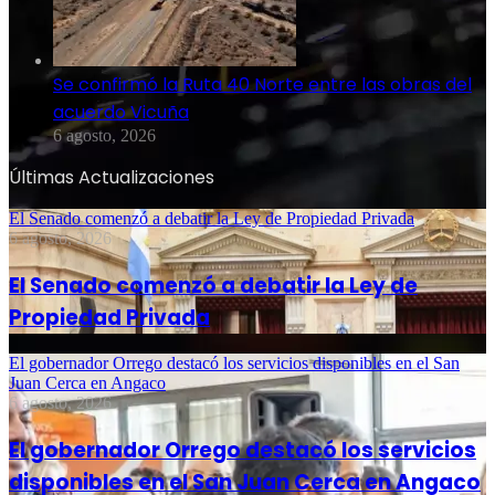
Se confirmó la Ruta 40 Norte entre las obras del
acuerdo Vicuña
6 agosto, 2026
Últimas Actualizaciones
El Senado comenzó a debatir la Ley de Propiedad Privada
6 agosto, 2026
El Senado comenzó a debatir la Ley de
Propiedad Privada
El gobernador Orrego destacó los servicios disponibles en el San
Juan Cerca en Angaco
6 agosto, 2026
El gobernador Orrego destacó los servicios
disponibles en el San Juan Cerca en Angaco