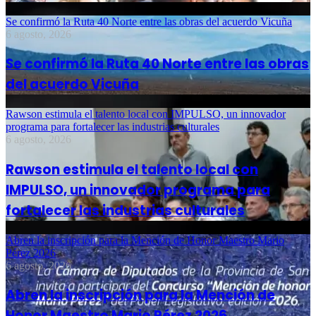
Se confirmó la Ruta 40 Norte entre las obras del acuerdo Vicuña
6 agosto, 2026
Se confirmó la Ruta 40 Norte entre las obras
del acuerdo Vicuña
Rawson estimula el talento local con IMPULSO, un innovador
programa para fortalecer las industrias culturales
6 agosto, 2026
Rawson estimula el talento local con
IMPULSO, un innovador programa para
fortalecer las industrias culturales
Abren la inscripción para la Mención de Honor Maestro Mario
Pérez 2026
6 agosto, 2026
Abren la inscripción para la Mención de
Honor Maestro Mario Pérez 2026