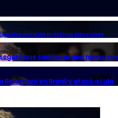
to a vice para las próximas elecciones
 aseguró que comienza una nueva re
o Bolsonaro en Brasil y atacó a Lula