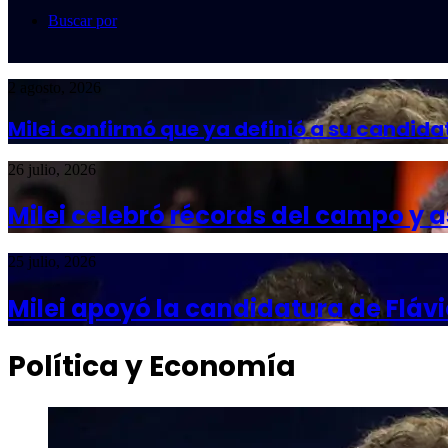
Buscar por
2 agosto, 2026
Milei confirmó que ya definió a su candida
26 julio, 2026
Milei celebró récords del campo y
25 julio, 2026
Milei apoyó la candidatura de Flávi
Política y Economía