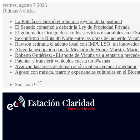
viernes, agosto 7 2026
Últimas Noticias
La Policía esclareció el robo a la joyería de la peatonal
El Senado comenzó a debatir la Ley de Propiedad Privada
El gobernador Orrego destacó los servicios disponibles en el 
Se confirmó la Ruta 40 Norte entre las obras del acuerdo Vicuñ
Rawson estimula el talento local con IMPULSO, un innovador pr
Abren la inscripción para la Mención de Honor Maestro Mario
Roberto Gutiérrez: «El aporte de Vicuña va a sentar un precede
Patentar y transferir vehículos cuesta un 8% más
Avanzan las tareas de demarcación vial en avenida Libertador
Agosto con música, teatro y experiencias culturales en el Bicen
℃
San Juan
9