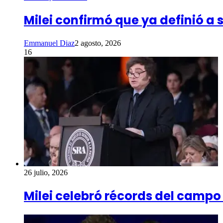
Milei confirmó que ya definió a
Emmanuel Diaz
2 agosto, 2026
16
26 julio, 2026
Milei celebró récords del camp