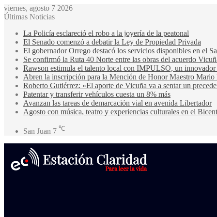
viernes, agosto 7 2026
Últimas Noticias
La Policía esclareció el robo a la joyería de la peatonal
El Senado comenzó a debatir la Ley de Propiedad Privada
El gobernador Orrego destacó los servicios disponibles en el 
Se confirmó la Ruta 40 Norte entre las obras del acuerdo Vicuñ
Rawson estimula el talento local con IMPULSO, un innovador pr
Abren la inscripción para la Mención de Honor Maestro Mario
Roberto Gutiérrez: «El aporte de Vicuña va a sentar un precede
Patentar y transferir vehículos cuesta un 8% más
Avanzan las tareas de demarcación vial en avenida Libertador
Agosto con música, teatro y experiencias culturales en el Bicen
℃
San Juan
7