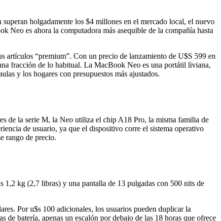
superan holgadamente los $4 millones en el mercado local, el nuevo
ook Neo es ahora la computadora más asequible de la compañía hasta
sus artículos “premium”. Con un precio de lanzamiento de U$S 599 en
na fracción de lo habitual. La MacBook Neo es una portátil liviana,
las y los hogares con presupuestos más ajustados.
s de la serie M, la Neo utiliza el chip A18 Pro, la misma familia de
riencia de usuario, ya que el dispositivo corre el sistema operativo
se rango de precio.
1,2 kg (2,7 libras) y una pantalla de 13 pulgadas con 500 nits de
res. Por u$s 100 adicionales, los usuarios pueden duplicar la
 de batería, apenas un escalón por debajo de las 18 horas que ofrece