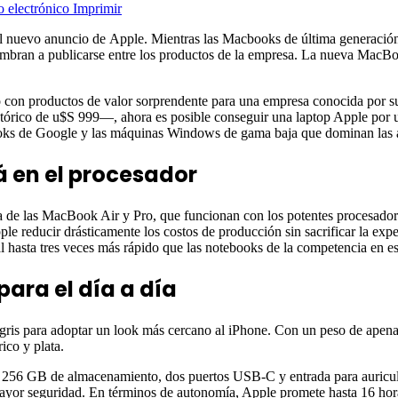
o electrónico
Imprimir
 nuevo anuncio de Apple. Mientras las Macbooks de última generación 
umbran a publicarse entre los productos de la empresa. La nueva MacB
do con productos de valor sorprendente para una empresa conocida por 
stórico de u$S 999—, ahora es posible conseguir una laptop Apple por u
oks de Google y las máquinas Windows de gama baja que dominan las au
á en el procesador
ia de las MacBook Air y Pro, que funcionan con los potentes procesadore
ple reducir drásticamente los costos de producción sin sacrificar la expe
al hasta tres veces más rápido que las notebooks de la competencia en e
ara el día a día
gris para adoptar un look más cercano al iPhone. Con un peso de apenas 
rico y plata.
n 256 GB de almacenamiento, dos puertos USB-C y entrada para auricula
yor seguridad. En términos de autonomía, Apple promete hasta 16 horas