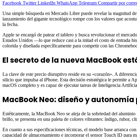
Facebook
Twitter
LinkedIn
WhatsApp
Telegram
Compartir por corre
Una simple búsqueda en Mercado Libre puede revelar la magnitud del
lanzamiento del gigante tecnológico rompe con los valores que acost
la fecha.
Apple se encargó de patear el tablero y busca revolucionar el merca
Estados Unidos —lo que reduce casi a la mitad el costo de entrada hi
colorida y diseñada específicamente para competir con las Chromebo
El secreto de la nueva MacBook est
La clave de este precio disruptivo reside en su «corazón». A diferenc
silicio que impulsa al iPhone. Esta decisión estratégica le permite a Ap
macOS completo y es capaz de ejecutar tareas de Inteligencia Artifici
MacBook Neo: diseño y autonomía p
Estéticamente, la MacBook Neo se aleja de la sobriedad del aluminio 
brillo, se presenta en una paleta de colores vibrantes: índigo, rubor, cít
En cuanto a sus especificaciones técnicas, el modelo base arranca co
capacidad de almacenamiento e incorporar el sensor Touch ID para ma