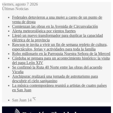
viernes, agosto 7 2026
Últimas Noticias
Federales detuvieron a una mujer a cargo de un punto de
venta de droga
Comienzan las obras en la Avenida de Circunvalación
Alerta meteorológica por vientos fuertes
Llegó un nuevo transformador para duplicar la capacidad
eléctrica de la provincia
Rawson te invita a vivir un fin de semana repleto de cultura,
espectáculos, ferias y actividades para toda la familia
Robo millonario en la Parroquia Nuestra Señora de la Merced
Córdoba se prepara para un acontecimiento histórico: la visita
del papa León XIV
Se confirmó la Ruta 40 Norte entre las obras del acuerdo
Vicuña
Anchipurac realizará una jornada de astroturismo para
descubrir el cielo sanjuanino
La música contemporánea reunirá a artistas de cuatro países
en San Juan
℃
San Juan
14