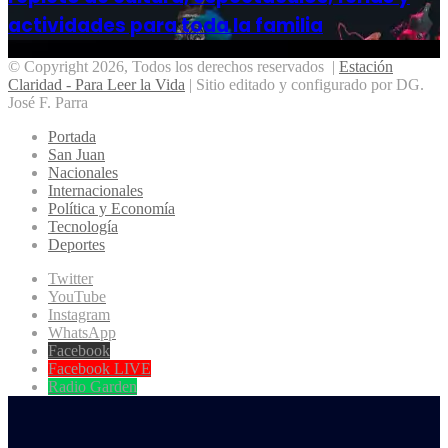
actividades para toda la familia
© Copyright 2026, Todos los derechos reservados |
Estación
Claridad - Para Leer la Vida
| Sitio editado y configurado por DG.
José F. Parra
Portada
San Juan
Nacionales
Internacionales
Política y Economía
Tecnología
Deportes
Twitter
YouTube
Instagram
WhatsApp
Facebook
Facebook LIVE
Radio Garden