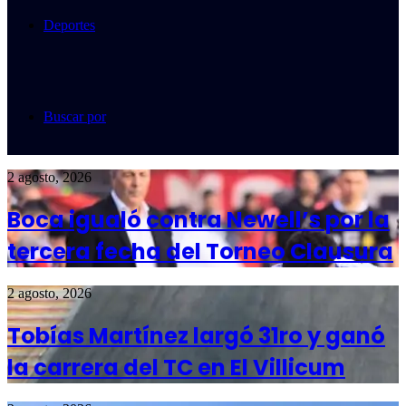
Deportes
Buscar por
2 agosto, 2026
Boca igualó contra Newell’s por la
tercera fecha del Torneo Clausura
2 agosto, 2026
Tobías Martínez largó 31ro y ganó
la carrera del TC en El Villicum