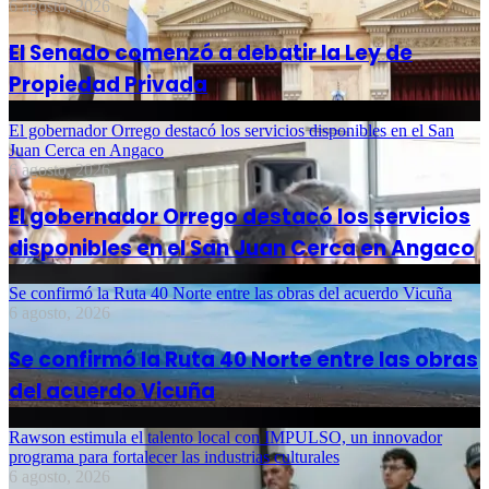
6 agosto, 2026
El Senado comenzó a debatir la Ley de
Propiedad Privada
El gobernador Orrego destacó los servicios disponibles en el San
Juan Cerca en Angaco
6 agosto, 2026
El gobernador Orrego destacó los servicios
disponibles en el San Juan Cerca en Angaco
Se confirmó la Ruta 40 Norte entre las obras del acuerdo Vicuña
6 agosto, 2026
Se confirmó la Ruta 40 Norte entre las obras
del acuerdo Vicuña
Rawson estimula el talento local con IMPULSO, un innovador
programa para fortalecer las industrias culturales
6 agosto, 2026