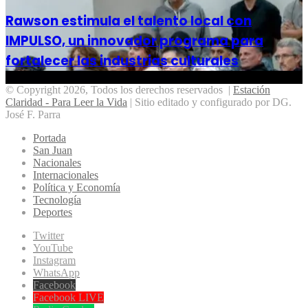
Rawson estimula el talento local con
IMPULSO, un innovador programa para
fortalecer las industrias culturales
© Copyright 2026, Todos los derechos reservados |
Estación
Claridad - Para Leer la Vida
| Sitio editado y configurado por DG.
José F. Parra
Portada
San Juan
Nacionales
Internacionales
Política y Economía
Tecnología
Deportes
Twitter
YouTube
Instagram
WhatsApp
Facebook
Facebook LIVE