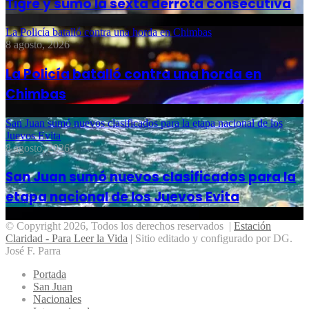
Tigre y sumó la sexta derrota consecutiva
La Policía batalló contra una horda en Chimbas
8 agosto, 2026
La Policía batalló contra una horda en
Chimbas
San Juan sumó nuevos clasificados para la etapa nacional de los
Juevos Evita
8 agosto, 2026
San Juan sumó nuevos clasificados para la
etapa nacional de los Juevos Evita
© Copyright 2026, Todos los derechos reservados |
Estación
Claridad - Para Leer la Vida
| Sitio editado y configurado por DG.
José F. Parra
Portada
San Juan
Nacionales