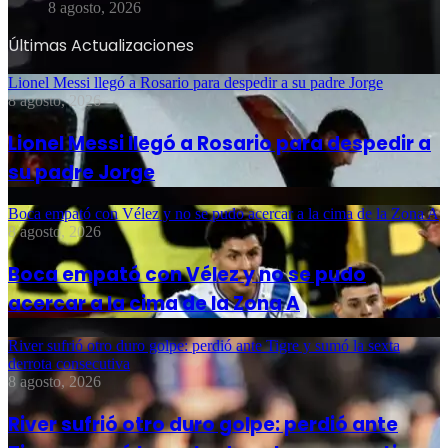
8 agosto, 2026
Últimas Actualizaciones
Lionel Messi llegó a Rosario para despedir a su padre Jorge
8 agosto, 2026
Lionel Messi llegó a Rosario para despedir a
su padre Jorge
Boca empató con Vélez y no se pudo acercar a la cima de la Zona A
8 agosto, 2026
Boca empató con Vélez y no se pudo
acercar a la cima de la Zona A
River sufrió otro duro golpe: perdió ante Tigre y sumó la sexta
derrota consecutiva
8 agosto, 2026
River sufrió otro duro golpe: perdió ante