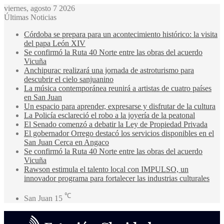
viernes, agosto 7 2026
Últimas Noticias
Córdoba se prepara para un acontecimiento histórico: la visita
del papa León XIV
Se confirmó la Ruta 40 Norte entre las obras del acuerdo
Vicuña
Anchipurac realizará una jornada de astroturismo para
descubrir el cielo sanjuanino
La música contemporánea reunirá a artistas de cuatro países
en San Juan
Un espacio para aprender, expresarse y disfrutar de la cultura
La Policía esclareció el robo a la joyería de la peatonal
El Senado comenzó a debatir la Ley de Propiedad Privada
El gobernador Orrego destacó los servicios disponibles en el
San Juan Cerca en Angaco
Se confirmó la Ruta 40 Norte entre las obras del acuerdo
Vicuña
Rawson estimula el talento local con IMPULSO, un
innovador programa para fortalecer las industrias culturales
℃
San Juan
15