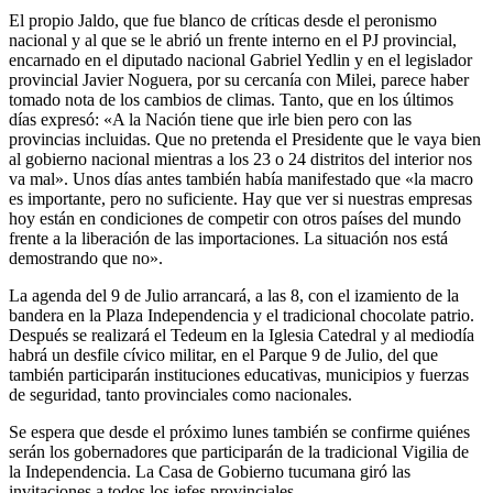
El propio Jaldo, que fue blanco de críticas desde el peronismo
nacional y al que se le abrió un frente interno en el PJ provincial,
encarnado en el diputado nacional Gabriel Yedlin y en el legislador
provincial Javier Noguera, por su cercanía con Milei, parece haber
tomado nota de los cambios de climas. Tanto, que en los últimos
días expresó: «A la Nación tiene que irle bien pero con las
provincias incluidas. Que no pretenda el Presidente que le vaya bien
al gobierno nacional mientras a los 23 o 24 distritos del interior nos
va mal». Unos días antes también había manifestado que «la macro
es importante, pero no suficiente. Hay que ver si nuestras empresas
hoy están en condiciones de competir con otros países del mundo
frente a la liberación de las importaciones. La situación nos está
demostrando que no».
La agenda del 9 de Julio arrancará, a las 8, con el izamiento de la
bandera en la Plaza Independencia y el tradicional chocolate patrio.
Después se realizará el Tedeum en la Iglesia Catedral y al mediodía
habrá un desfile cívico militar, en el Parque 9 de Julio, del que
también participarán instituciones educativas, municipios y fuerzas
de seguridad, tanto provinciales como nacionales.
Se espera que desde el próximo lunes también se confirme quiénes
serán los gobernadores que participarán de la tradicional Vigilia de
la Independencia. La Casa de Gobierno tucumana giró las
invitaciones a todos los jefes provinciales.