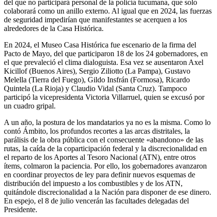
del que no participará personal de la policía tucumana, que solo
colaborará como un anillo externo. Al igual que en 2024, las fuerzas
de seguridad impedirían que manifestantes se acerquen a los
alrededores de la Casa Histórica.
En 2024, el Museo Casa Histórica fue escenario de la firma del
Pacto de Mayo, del que participaron 18 de los 24 gobernadores, en
el que prevaleció el clima dialoguista. Esa vez se ausentaron Axel
Kicillof (Buenos Aires), Sergio Ziliotto (La Pampa), Gustavo
Melella (Tierra del Fuego), Gildo Insfrán (Formosa), Ricardo
Quintela (La Rioja) y Claudio Vidal (Santa Cruz). Tampoco
participó la vicepresidenta Victoria Villarruel, quien se excusó por
un cuadro gripal.
A un año, la postura de los mandatarios ya no es la misma. Como lo
contó Ámbito, los profundos recortes a las arcas distritales, la
parálisis de la obra pública con el consecuente «abandono» de las
rutas, la caída de la coparticipación federal y la discrecionalidad en
el reparto de los Aportes al Tesoro Nacional (ATN), entre otros
ítems, colmaron la paciencia. Por ello, los gobernadores avanzaron
en coordinar proyectos de ley para definir nuevos esquemas de
distribución del impuesto a los combustibles y de los ATN,
quitándole discrecionalidad a la Nación para disponer de ese dinero.
En espejo, el 8 de julio vencerán las facultades delegadas del
Presidente.