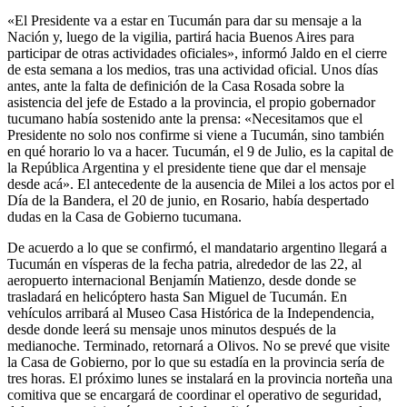
«El Presidente va a estar en Tucumán para dar su mensaje a la
Nación y, luego de la vigilia, partirá hacia Buenos Aires para
participar de otras actividades oficiales», informó Jaldo en el cierre
de esta semana a los medios, tras una actividad oficial. Unos días
antes, ante la falta de definición de la Casa Rosada sobre la
asistencia del jefe de Estado a la provincia, el propio gobernador
tucumano había sostenido ante la prensa: «Necesitamos que el
Presidente no solo nos confirme si viene a Tucumán, sino también
en qué horario lo va a hacer. Tucumán, el 9 de Julio, es la capital de
la República Argentina y el presidente tiene que dar el mensaje
desde acá». El antecedente de la ausencia de Milei a los actos por el
Día de la Bandera, el 20 de junio, en Rosario, había despertado
dudas en la Casa de Gobierno tucumana.
De acuerdo a lo que se confirmó, el mandatario argentino llegará a
Tucumán en vísperas de la fecha patria, alrededor de las 22, al
aeropuerto internacional Benjamín Matienzo, desde donde se
trasladará en helicóptero hasta San Miguel de Tucumán. En
vehículos arribará al Museo Casa Histórica de la Independencia,
desde donde leerá su mensaje unos minutos después de la
medianoche. Terminado, retornará a Olivos. No se prevé que visite
la Casa de Gobierno, por lo que su estadía en la provincia sería de
tres horas. El próximo lunes se instalará en la provincia norteña una
comitiva que se encargará de coordinar el operativo de seguridad,