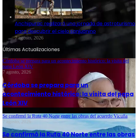
Anchipurac realizará una jornada de astroturismo
para descubrir el cielo sanjuanino
7 agosto, 2026
Últimas Actualizaciones
Córdoba se prepara para un acontecimiento histórico: la visita del
papa León XIV
7 agosto, 2026
Córdoba se prepara para un
acontecimiento histórico: la visita del papa
León XIV
Se confirmó la Ruta 40 Norte entre las obras del acuerdo Vicuña
7 agosto, 2026
Se confirmó la Ruta 40 Norte entre las obras