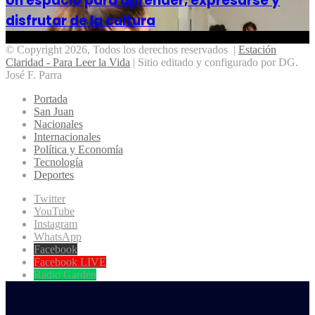
Un espacio para aprender, expresarse y
disfrutar de la cultura
© Copyright 2026, Todos los derechos reservados |
Estación
Claridad - Para Leer la Vida
| Sitio editado y configurado por DG.
José F. Parra
Portada
San Juan
Nacionales
Internacionales
Política y Economía
Tecnología
Deportes
Twitter
YouTube
Instagram
WhatsApp
Facebook
Facebook LIVE
Radio Garden