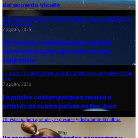
del acuerdo Vicuña
Anchipurac realizará una jornada de astroturismo para descubrir el
cielo sanjuanino
7 agosto, 2026
Anchipurac realizará una jornada de
astroturismo para descubrir el cielo
sanjuanino
La música contemporánea reunirá a artistas de cuatro países en San
Juan
7 agosto, 2026
La música contemporánea reunirá a
artistas de cuatro países en San Juan
Un espacio para aprender, expresarse y disfrutar de la cultura
7 agosto, 2026