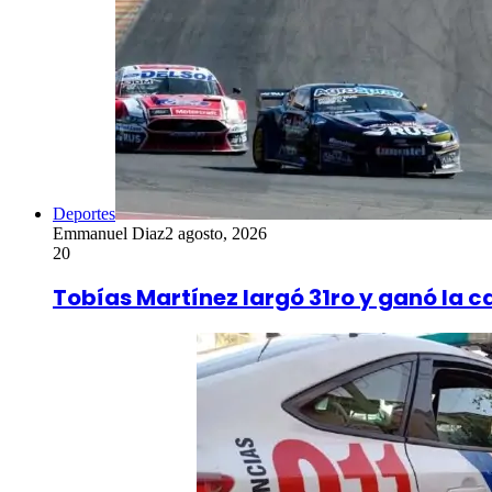
Deportes
Emmanuel Diaz
2 agosto, 2026
20
Tobías Martínez largó 31ro y ganó la ca