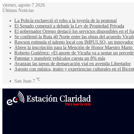
viernes, agosto 7 2026
Últimas Noticias
La Policía esclareció el robo a la joyería de la peatonal
El Senado comenzó a debatir la Ley de Propiedad Privada
El gobernador Orrego destacó los servicios disponibles en el 
Se confirmó la Ruta 40 Norte entre las obras del acuerdo Vicuñ
Rawson estimula el talento local con IMPULSO, un innovador pr
Abren la inscripción para la Mención de Honor Maestro Mario
Roberto Gutiérrez: «El aporte de Vicuña va a sentar un precede
Patentar y transferir vehículos cuesta un 8% más
Avanzan las tareas de demarcación vial en avenida Libertador
Agosto con música, teatro y experiencias culturales en el Bicen
℃
San Juan
7