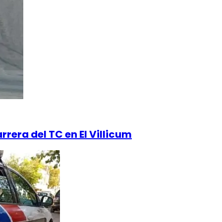
rrera del TC en El Villicum