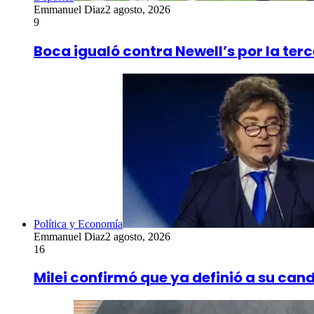
Emmanuel Diaz
2 agosto, 2026
9
Boca igualó contra Newell’s por la ter
Política y Economía
Emmanuel Diaz
2 agosto, 2026
16
Milei confirmó que ya definió a su can