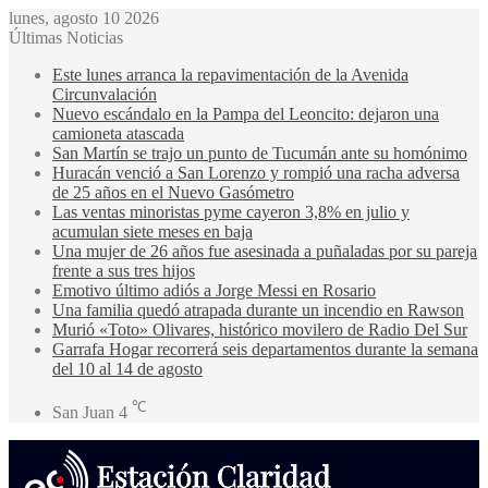
lunes, agosto 10 2026
Últimas Noticias
Este lunes arranca la repavimentación de la Avenida
Circunvalación
Nuevo escándalo en la Pampa del Leoncito: dejaron una
camioneta atascada
San Martín se trajo un punto de Tucumán ante su homónimo
Huracán venció a San Lorenzo y rompió una racha adversa
de 25 años en el Nuevo Gasómetro
Las ventas minoristas pyme cayeron 3,8% en julio y
acumulan siete meses en baja
Una mujer de 26 años fue asesinada a puñaladas por su pareja
frente a sus tres hijos
Emotivo último adiós a Jorge Messi en Rosario
Una familia quedó atrapada durante un incendio en Rawson
Murió «Toto» Olivares, histórico movilero de Radio Del Sur
Garrafa Hogar recorrerá seis departamentos durante la semana
del 10 al 14 de agosto
℃
San Juan
4