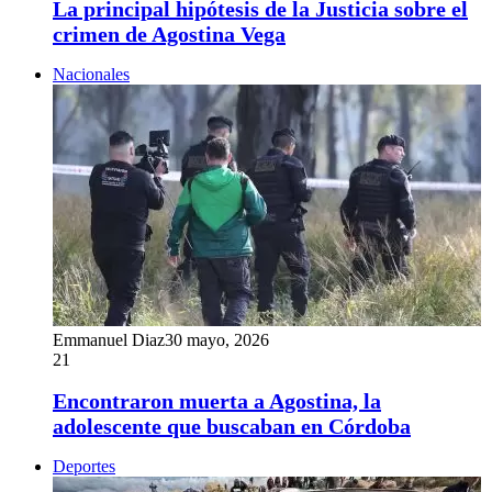
La principal hipótesis de la Justicia sobre el
crimen de Agostina Vega
Nacionales
Emmanuel Diaz
30 mayo, 2026
21
Encontraron muerta a Agostina, la
adolescente que buscaban en Córdoba
Deportes