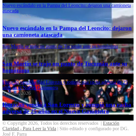
Nuevo escándalo en la Pampa del Leoncito: dejaron una camioneta
atascada
9 agosto, 2026
Nuevo escándalo en la Pampa del Leoncito: dejaron
una camioneta atascada
San Martín se trajo un punto de Tucumán ante su homónimo
9 agosto, 2026
San Martín se trajo un punto de Tucumán ante su
homónimo
Huracán venció a San Lorenzo y rompió una racha adversa de 25
años en el Nuevo Gasómetro
9 agosto, 2026
Huracán venció a San Lorenzo y rompió una racha
adversa de 25 años en el Nuevo Gasómetro
© Copyright 2026, Todos los derechos reservados |
Estación
Claridad - Para Leer la Vida
| Sitio editado y configurado por DG.
José F. Parra