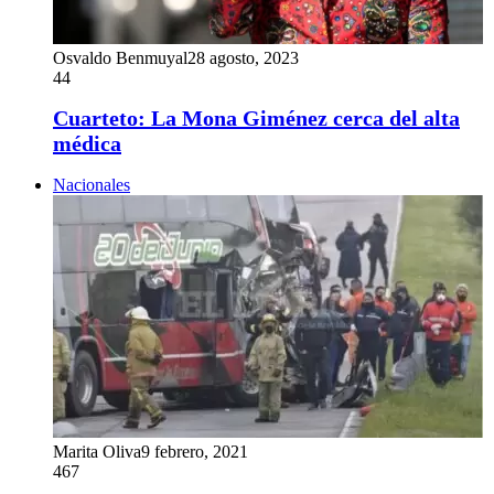
Osvaldo Benmuyal
28 agosto, 2023
44
Cuarteto: La Mona Giménez cerca del alta
médica
Nacionales
Marita Oliva
9 febrero, 2021
467