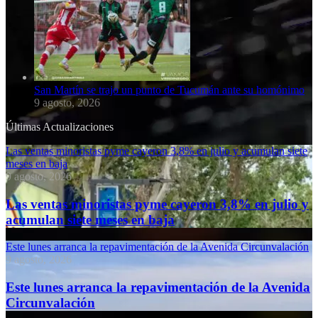
San Martín se trajo un punto de Tucumán ante su homónimo
9 agosto, 2026
Últimas Actualizaciones
Las ventas minoristas pyme cayeron 3,8% en julio y acumulan siete
meses en baja
9 agosto, 2026
Las ventas minoristas pyme cayeron 3,8% en julio y
acumulan siete meses en baja
Este lunes arranca la repavimentación de la Avenida Circunvalación
9 agosto, 2026
Este lunes arranca la repavimentación de la Avenida
Circunvalación