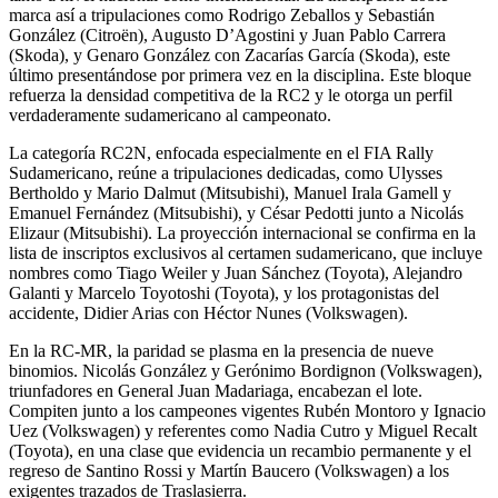
marca así a tripulaciones como Rodrigo Zeballos y Sebastián
González (Citroën), Augusto D’Agostini y Juan Pablo Carrera
(Skoda), y Genaro González con Zacarías García (Skoda), este
último presentándose por primera vez en la disciplina. Este bloque
refuerza la densidad competitiva de la RC2 y le otorga un perfil
verdaderamente sudamericano al campeonato.
La categoría RC2N, enfocada especialmente en el FIA Rally
Sudamericano, reúne a tripulaciones dedicadas, como Ulysses
Bertholdo y Mario Dalmut (Mitsubishi), Manuel Irala Gamell y
Emanuel Fernández (Mitsubishi), y César Pedotti junto a Nicolás
Elizaur (Mitsubishi). La proyección internacional se confirma en la
lista de inscriptos exclusivos al certamen sudamericano, que incluye
nombres como Tiago Weiler y Juan Sánchez (Toyota), Alejandro
Galanti y Marcelo Toyotoshi (Toyota), y los protagonistas del
accidente, Didier Arias con Héctor Nunes (Volkswagen).
En la RC-MR, la paridad se plasma en la presencia de nueve
binomios. Nicolás González y Gerónimo Bordignon (Volkswagen),
triunfadores en General Juan Madariaga, encabezan el lote.
Compiten junto a los campeones vigentes Rubén Montoro y Ignacio
Uez (Volkswagen) y referentes como Nadia Cutro y Miguel Recalt
(Toyota), en una clase que evidencia un recambio permanente y el
regreso de Santino Rossi y Martín Baucero (Volkswagen) a los
exigentes trazados de Traslasierra.