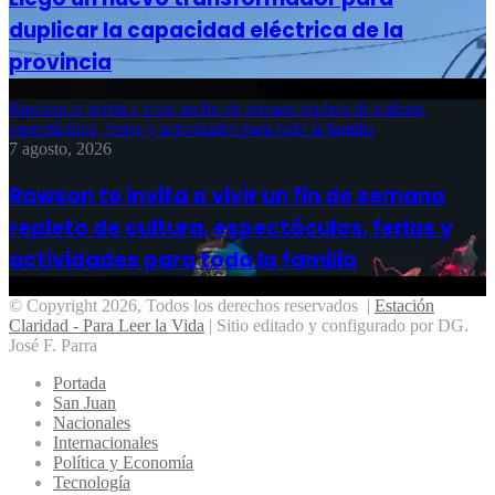
duplicar la capacidad eléctrica de la
provincia
Rawson te invita a vivir un fin de semana repleto de cultura,
espectáculos, ferias y actividades para toda la familia
7 agosto, 2026
Rawson te invita a vivir un fin de semana
repleto de cultura, espectáculos, ferias y
actividades para toda la familia
© Copyright 2026, Todos los derechos reservados |
Estación
Claridad - Para Leer la Vida
| Sitio editado y configurado por DG.
José F. Parra
Portada
San Juan
Nacionales
Internacionales
Política y Economía
Tecnología