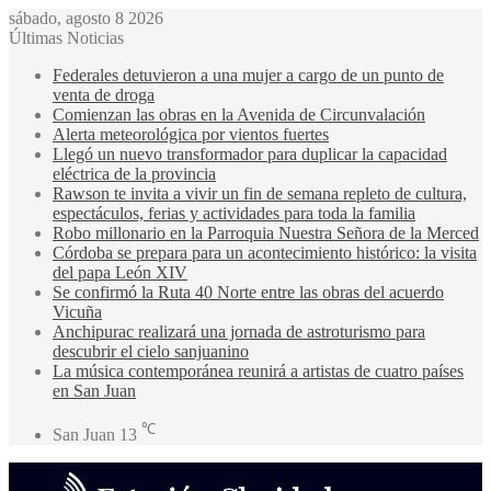
sábado, agosto 8 2026
Últimas Noticias
Federales detuvieron a una mujer a cargo de un punto de
venta de droga
Comienzan las obras en la Avenida de Circunvalación
Alerta meteorológica por vientos fuertes
Llegó un nuevo transformador para duplicar la capacidad
eléctrica de la provincia
Rawson te invita a vivir un fin de semana repleto de cultura,
espectáculos, ferias y actividades para toda la familia
Robo millonario en la Parroquia Nuestra Señora de la Merced
Córdoba se prepara para un acontecimiento histórico: la visita
del papa León XIV
Se confirmó la Ruta 40 Norte entre las obras del acuerdo
Vicuña
Anchipurac realizará una jornada de astroturismo para
descubrir el cielo sanjuanino
La música contemporánea reunirá a artistas de cuatro países
en San Juan
℃
San Juan
13