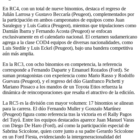
En RC4, con un total de nueve binomios, destaca el regreso de
Julián Larrosa y Gustavo Beccaría (Peugeot), complementados por
la participación en ambos campeonatos de equipos como Juan
Saraleguy y Luis Gatica (Peugeot), mientras que tripulaciones como
Damián Ibarra y Fernando Acosta (Peugeot) se enfocan
exclusivamente en el calendario nacional. El certamen sudamericano
agrega a la clase COD4 equipos de diversas nacionalidades, como
Luis Stedile y Luis Eckel (Peugeot), bajo una bandera competitiva
aún más amplia.
En la RC3, con ocho binomios en competencia, la referencia
corresponde a Fernando Daparte y Emanuel Rozados (Ford). Se
suman protagonistas con experiencia como Mario Rasso y Rodolfo
Guevara (Peugeot), y el regreso del dúo Gianfranco Pichetti y
Mariano Pissaco a los mandos de un Toyota Etios refuerza la
dinámica de reincorporaciones que resalta el atractivo de la edición.
La RC5 es la división con mayor volumen: 17 binomios se alinean
para la carrera. El dúo Fernando Muller y Gonzalo Martínez
(Peugeot) figura como referencia tras la victoria en el Rally Pagos
del Tuyú. Entre los equipos destacados aparece Juan Manuel Varas
con Diego De Haro (Ford), así como la participación especial de
Sabrina Scicolone, quien corre junto a su padre Gerardo Scicolone
en un Ford Fiesta, evidenciando la intergeneracionalidad del