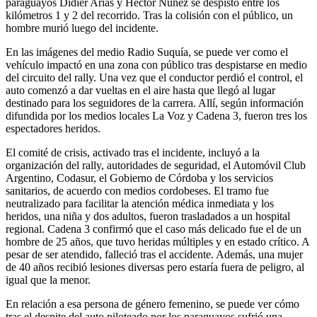
paraguayos Didier Arias y Héctor Núnez se despistó entre los
kilómetros 1 y 2 del recorrido. Tras la colisión con el público, un
hombre murió luego del incidente.
En las imágenes del medio Radio Suquía, se puede ver como el
vehículo impactó en una zona con público tras despistarse en medio
del circuito del rally. Una vez que el conductor perdió el control, el
auto comenzó a dar vueltas en el aire hasta que llegó al lugar
destinado para los seguidores de la carrera. Allí, según información
difundida por los medios locales La Voz y Cadena 3, fueron tres los
espectadores heridos.
El comité de crisis, activado tras el incidente, incluyó a la
organización del rally, autoridades de seguridad, el Automóvil Club
Argentino, Codasur, el Gobierno de Córdoba y los servicios
sanitarios, de acuerdo con medios cordobeses. El tramo fue
neutralizado para facilitar la atención médica inmediata y los
heridos, una niña y dos adultos, fueron trasladados a un hospital
regional. Cadena 3 confirmó que el caso más delicado fue el de un
hombre de 25 años, que tuvo heridas múltiples y en estado crítico. A
pesar de ser atendido, falleció tras el accidente. Además, una mujer
de 40 años recibió lesiones diversas pero estaría fuera de peligro, al
igual que la menor.
En relación a esa persona de género femenino, se puede ver cómo
tras el despite del auto piloteado por los paraguayos sufrió una