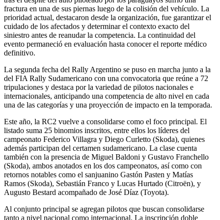
fractura en una de sus piernas luego de la colisión del vehículo. La
prioridad actual, destacaron desde la organización, fue garantizar el
cuidado de los afectados y determinar el contexto exacto del
siniestro antes de reanudar la competencia. La continuidad del
evento permaneció en evaluación hasta conocer el reporte médico
definitivo.
La segunda fecha del Rally Argentino se puso en marcha junto a la
del FIA Rally Sudamericano con una convocatoria que reúne a 72
tripulaciones y destaca por la variedad de pilotos nacionales e
internacionales, anticipando una competencia de alto nivel en cada
una de las categorías y una proyección de impacto en la temporada.
Este año, la RC2 vuelve a consolidarse como el foco principal. El
listado suma 25 binomios inscritos, entre ellos los líderes del
campeonato Federico Villagra y Diego Curletto (Skoda), quienes
además participan del certamen sudamericano. La clase cuenta
también con la presencia de Miguel Baldoni y Gustavo Franchello
(Skoda), ambos anotados en los dos campeonatos, así como con
retornos notables como el sanjuanino Gastón Pasten y Matías
Ramos (Skoda), Sebastián Franco y Lucas Hurtado (Citroën), y
Augusto Bestard acompañado de José Díaz (Toyota).
Al conjunto principal se agregan pilotos que buscan consolidarse
tanto a nivel nacional como internacional. La inscripción doble