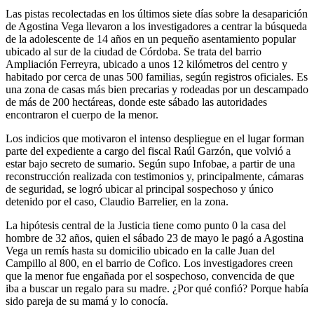
Las pistas recolectadas en los últimos siete días sobre la desaparición
de Agostina Vega llevaron a los investigadores a centrar la búsqueda
de la adolescente de 14 años en un pequeño asentamiento popular
ubicado al sur de la ciudad de Córdoba. Se trata del barrio
Ampliación Ferreyra, ubicado a unos 12 kilómetros del centro y
habitado por cerca de unas 500 familias, según registros oficiales. Es
una zona de casas más bien precarias y rodeadas por un descampado
de más de 200 hectáreas, donde este sábado las autoridades
encontraron el cuerpo de la menor.
Los indicios que motivaron el intenso despliegue en el lugar forman
parte del expediente a cargo del fiscal Raúl Garzón, que volvió a
estar bajo secreto de sumario. Según supo Infobae, a partir de una
reconstrucción realizada con testimonios y, principalmente, cámaras
de seguridad, se logró ubicar al principal sospechoso y único
detenido por el caso, Claudio Barrelier, en la zona.
La hipótesis central de la Justicia tiene como punto 0 la casa del
hombre de 32 años, quien el sábado 23 de mayo le pagó a Agostina
Vega un remís hasta su domicilio ubicado en la calle Juan del
Campillo al 800, en el barrio de Cofico. Los investigadores creen
que la menor fue engañada por el sospechoso, convencida de que
iba a buscar un regalo para su madre. ¿Por qué confió? Porque había
sido pareja de su mamá y lo conocía.