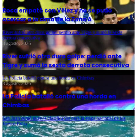
Boca empató con Vélez y no se pudo
acercar a la cima de la Zona A
River sufrió otro duro golpe: perdió ante Tigre y sumó la sexta
derrota consecutiva
8 agosto, 2026
River sufrió otro duro golpe: perdió ante
Tigre y sumó la sexta derrota consecutiva
La Policía batalló contra una horda en Chimbas
8 agosto, 2026
La Policía batalló contra una horda en
Chimbas
San Juan sumó nuevos clasificados para la etapa nacional de los
Juevos Evita
8 agosto, 2026