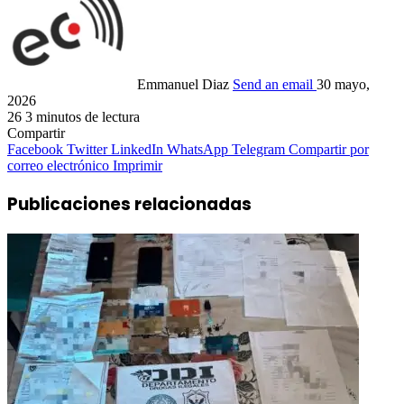
Emmanuel Diaz
Send an email
30 mayo,
2026
26
3 minutos de lectura
Compartir
Facebook
Twitter
LinkedIn
WhatsApp
Telegram
Compartir por
correo electrónico
Imprimir
Publicaciones relacionadas