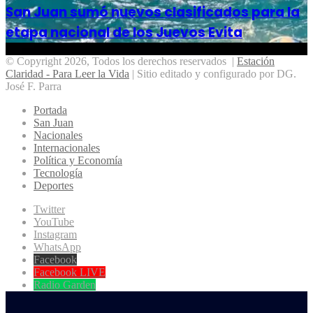
San Juan sumó nuevos clasificados para la
etapa nacional de los Juevos Evita
© Copyright 2026, Todos los derechos reservados |
Estación
Claridad - Para Leer la Vida
| Sitio editado y configurado por DG.
José F. Parra
Portada
San Juan
Nacionales
Internacionales
Política y Economía
Tecnología
Deportes
Twitter
YouTube
Instagram
WhatsApp
Facebook
Facebook LIVE
Radio Garden