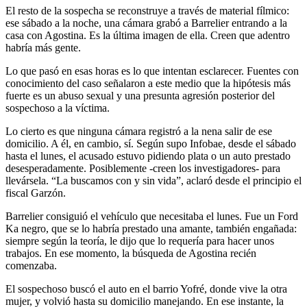
El resto de la sospecha se reconstruye a través de material fílmico:
ese sábado a la noche, una cámara grabó a Barrelier entrando a la
casa con Agostina. Es la última imagen de ella. Creen que adentro
habría más gente.
Lo que pasó en esas horas es lo que intentan esclarecer. Fuentes con
conocimiento del caso señalaron a este medio que la hipótesis más
fuerte es un abuso sexual y una presunta agresión posterior del
sospechoso a la víctima.
Lo cierto es que ninguna cámara registró a la nena salir de ese
domicilio. A él, en cambio, sí. Según supo Infobae, desde el sábado
hasta el lunes, el acusado estuvo pidiendo plata o un auto prestado
desesperadamente. Posiblemente -creen los investigadores- para
llevársela. “La buscamos con y sin vida”, aclaró desde el principio el
fiscal Garzón.
Barrelier consiguió el vehículo que necesitaba el lunes. Fue un Ford
Ka negro, que se lo habría prestado una amante, también engañada:
siempre según la teoría, le dijo que lo requería para hacer unos
trabajos. En ese momento, la búsqueda de Agostina recién
comenzaba.
El sospechoso buscó el auto en el barrio Yofré, donde vive la otra
mujer, y volvió hasta su domicilio manejando. En ese instante, la