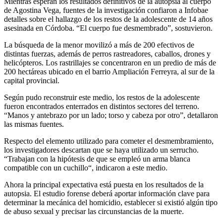
Mientras esperan los resultados definitivos de la autopsia al cuerpo
de Agostina Vega, fuentes de la investigación confiaron a Infobae
detalles sobre el hallazgo de los restos de la adolescente de 14 años
asesinada en Córdoba. “El cuerpo fue desmembrado”, sostuvieron.
La búsqueda de la menor movilizó a más de 200 efectivos de
distintas fuerzas, además de perros rastreadores, caballos, drones y
helicópteros. Los rastrillajes se concentraron en un predio de más de
200 hectáreas ubicado en el barrio Ampliación Ferreyra, al sur de la
capital provincial.
Según pudo reconstruir este medio, los restos de la adolescente
fueron encontrados enterrados en distintos sectores del terreno.
“Manos y antebrazo por un lado; torso y cabeza por otro”, detallaron
las mismas fuentes.
Respecto del elemento utilizado para cometer el desmembramiento,
los investigadores descartan que se haya utilizado un serrucho.
“Trabajan con la hipótesis de que se empleó un arma blanca
compatible con un cuchillo“, indicaron a este medio.
Ahora la principal expectativa está puesta en los resultados de la
autopsia. El estudio forense deberá aportar información clave para
determinar la mecánica del homicidio, establecer si existió algún tipo
de abuso sexual y precisar las circunstancias de la muerte.