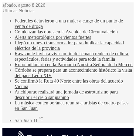
sábado, agosto 8 2026
Últimas Noticias
Federales detuvieron a una mujer a cargo de un punto de
venta de droga
Comienzan las obras en la Avenida de Circunvalación
Alerta meteorológica por vientos fuertes
Llegó un nuevo transformador para duplicar la capacidad
eléctrica de la provincia
Rawson te invita a vivir un fin de semana repleto de cultura,
espectáculos, ferias y actividades para toda la familia
Robo millonario en la Parroquia Nuestra Señora de la Merced
Córdoba se prepara para un acontecimiento histórico: la visita
del papa León XIV
Se confirmó la Ruta 40 Norte entre las obras del acuerdo
Vicuña
Anchipurac realizará una jornada de astroturismo para
descubrir el cielo sanjuanino
La música contemporánea reunirá a artistas de cuatro países
en San Juan
℃
San Juan
11