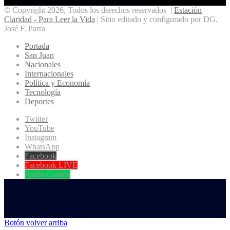
© Copyright 2026, Todos los derechos reservados |
Estación
Claridad - Para Leer la Vida
| Sitio editado y configurado por DG.
José F. Parra
Portada
San Juan
Nacionales
Internacionales
Política y Economía
Tecnología
Deportes
Twitter
YouTube
Instagram
WhatsApp
Facebook
Facebook LIVE
Radio Garden
Botón volver arriba