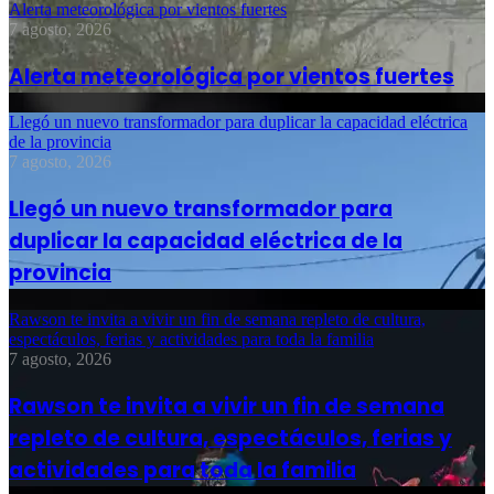
Alerta meteorológica por vientos fuertes
7 agosto, 2026
Alerta meteorológica por vientos fuertes
Llegó un nuevo transformador para duplicar la capacidad eléctrica
de la provincia
7 agosto, 2026
Llegó un nuevo transformador para
duplicar la capacidad eléctrica de la
provincia
Rawson te invita a vivir un fin de semana repleto de cultura,
espectáculos, ferias y actividades para toda la familia
7 agosto, 2026
Rawson te invita a vivir un fin de semana
repleto de cultura, espectáculos, ferias y
actividades para toda la familia