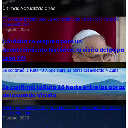
Últimas Actualizaciones
Córdoba se prepara para un acontecimiento histórico: la visita del
papa León XIV
7 agosto, 2026
Córdoba se prepara para un
acontecimiento histórico: la visita del papa
León XIV
Se confirmó la Ruta 40 Norte entre las obras del acuerdo Vicuña
7 agosto, 2026
Se confirmó la Ruta 40 Norte entre las obras
del acuerdo Vicuña
Anchipurac realizará una jornada de astroturismo para descubrir el
cielo sanjuanino
7 agosto, 2026