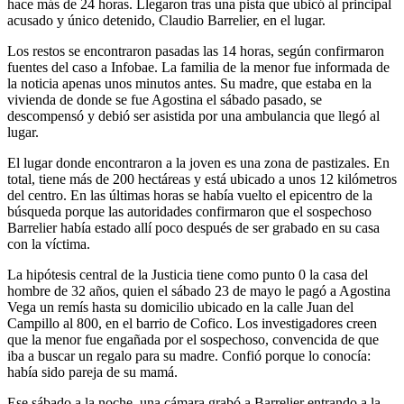
hace más de 24 horas. Llegaron tras una pista que ubicó al principal
acusado y único detenido, Claudio Barrelier, en el lugar.
Los restos se encontraron pasadas las 14 horas, según confirmaron
fuentes del caso a Infobae. La familia de la menor fue informada de
la noticia apenas unos minutos antes. Su madre, que estaba en la
vivienda de donde se fue Agostina el sábado pasado, se
descompensó y debió ser asistida por una ambulancia que llegó al
lugar.
El lugar donde encontraron a la joven es una zona de pastizales. En
total, tiene más de 200 hectáreas y está ubicado a unos 12 kilómetros
del centro. En las últimas horas se había vuelto el epicentro de la
búsqueda porque las autoridades confirmaron que el sospechoso
Barrelier había estado allí poco después de ser grabado en su casa
con la víctima.
La hipótesis central de la Justicia tiene como punto 0 la casa del
hombre de 32 años, quien el sábado 23 de mayo le pagó a Agostina
Vega un remís hasta su domicilio ubicado en la calle Juan del
Campillo al 800, en el barrio de Cofico. Los investigadores creen
que la menor fue engañada por el sospechoso, convencida de que
iba a buscar un regalo para su madre. Confió porque lo conocía:
había sido pareja de su mamá.
Ese sábado a la noche, una cámara grabó a Barrelier entrando a la