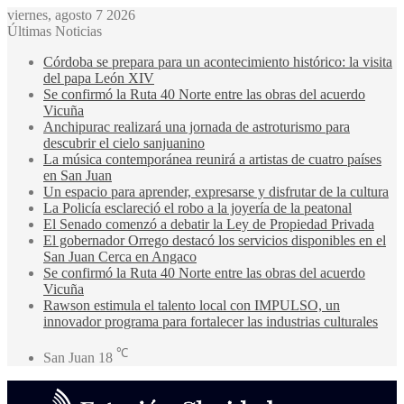
viernes, agosto 7 2026
Últimas Noticias
Córdoba se prepara para un acontecimiento histórico: la visita
del papa León XIV
Se confirmó la Ruta 40 Norte entre las obras del acuerdo
Vicuña
Anchipurac realizará una jornada de astroturismo para
descubrir el cielo sanjuanino
La música contemporánea reunirá a artistas de cuatro países
en San Juan
Un espacio para aprender, expresarse y disfrutar de la cultura
La Policía esclareció el robo a la joyería de la peatonal
El Senado comenzó a debatir la Ley de Propiedad Privada
El gobernador Orrego destacó los servicios disponibles en el
San Juan Cerca en Angaco
Se confirmó la Ruta 40 Norte entre las obras del acuerdo
Vicuña
Rawson estimula el talento local con IMPULSO, un
innovador programa para fortalecer las industrias culturales
℃
San Juan
18