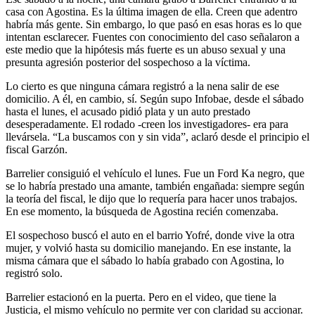
casa con Agostina. Es la última imagen de ella. Creen que adentro
habría más gente. Sin embargo, lo que pasó en esas horas es lo que
intentan esclarecer. Fuentes con conocimiento del caso señalaron a
este medio que la hipótesis más fuerte es un abuso sexual y una
presunta agresión posterior del sospechoso a la víctima.
Lo cierto es que ninguna cámara registró a la nena salir de ese
domicilio. A él, en cambio, sí. Según supo Infobae, desde el sábado
hasta el lunes, el acusado pidió plata y un auto prestado
desesperadamente. El rodado -creen los investigadores- era para
llevársela. “La buscamos con y sin vida”, aclaró desde el principio el
fiscal Garzón.
Barrelier consiguió el vehículo el lunes. Fue un Ford Ka negro, que
se lo habría prestado una amante, también engañada: siempre según
la teoría del fiscal, le dijo que lo requería para hacer unos trabajos.
En ese momento, la búsqueda de Agostina recién comenzaba.
El sospechoso buscó el auto en el barrio Yofré, donde vive la otra
mujer, y volvió hasta su domicilio manejando. En ese instante, la
misma cámara que el sábado lo había grabado con Agostina, lo
registró solo.
Barrelier estacionó en la puerta. Pero en el video, que tiene la
Justicia, el mismo vehículo no permite ver con claridad su accionar.