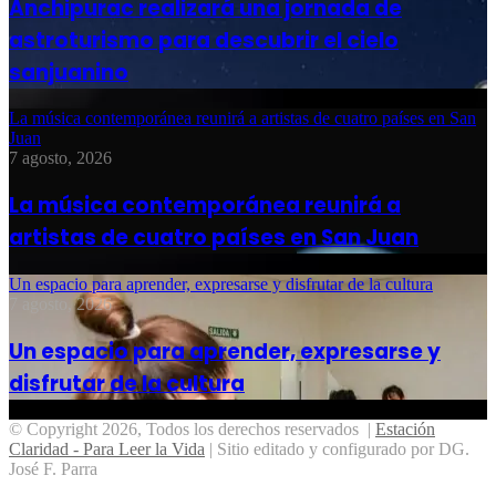
Anchipurac realizará una jornada de
astroturismo para descubrir el cielo
sanjuanino
La música contemporánea reunirá a artistas de cuatro países en San
Juan
7 agosto, 2026
La música contemporánea reunirá a
artistas de cuatro países en San Juan
Un espacio para aprender, expresarse y disfrutar de la cultura
7 agosto, 2026
Un espacio para aprender, expresarse y
disfrutar de la cultura
© Copyright 2026, Todos los derechos reservados |
Estación
Claridad - Para Leer la Vida
| Sitio editado y configurado por DG.
José F. Parra