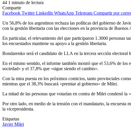
44
1 minuto de lectura
Compartir
Facebook
Twitter
LinkedIn
WhatsApp
Telegram
Compartir por corre
Un 56,8% de los argentinos rechaza las políticas del gobierno de Jav
con la gestión libertaria con las elecciones en la provincia de Buenos 
En particular, el relevamiento del que participaron 1.3000 personas 
los encuestados mantiene su apoyo a la gestión libertaria.
Bondarenko será el candidato de LLA en la tercera sección electoral
En el mismo sentido, el informe también mostró que el 53,6% de los en
sociedad» y el 37,8% que «sigue siendo el cambio».
Con la mira puesta en los próximos comicios, tanto provinciales como 
mientras que el 38,3% buscará «premiar al gobierno» de Milei.
La mitad de las personas que votarían en contra de Milei condenó la «d
Por otro lado, en medio de la tensión con el mandatario, la encuesta
la vicepresidenta.
Etiquetas
Javier Milei