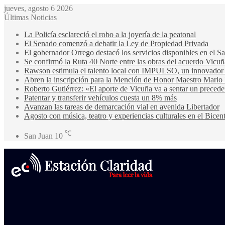
jueves, agosto 6 2026
Últimas Noticias
La Policía esclareció el robo a la joyería de la peatonal
El Senado comenzó a debatir la Ley de Propiedad Privada
El gobernador Orrego destacó los servicios disponibles en el 
Se confirmó la Ruta 40 Norte entre las obras del acuerdo Vicuñ
Rawson estimula el talento local con IMPULSO, un innovador pr
Abren la inscripción para la Mención de Honor Maestro Mario
Roberto Gutiérrez: «El aporte de Vicuña va a sentar un precede
Patentar y transferir vehículos cuesta un 8% más
Avanzan las tareas de demarcación vial en avenida Libertador
Agosto con música, teatro y experiencias culturales en el Bicen
℃
San Juan
10