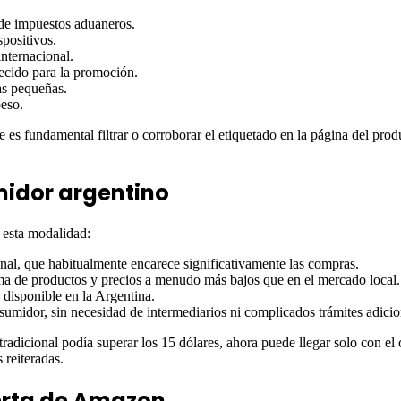
 de impuestos aduaneros.
positivos.
nternacional.
lecido para la promoción.
as pequeñas.
eso.
es fundamental filtrar o corroborar el etiquetado en la página del prod
midor argentino
 esta modalidad:
ional, que habitualmente encarece significativamente las compras.
 de productos y precios a menudo más bajos que en el mercado local.
 disponible en la Argentina.
nsumidor, sin necesidad de intermediarios ni complicados trámites adicio
adicional podía superar los 15 dólares, ahora puede llegar solo con el 
 reiteradas.
erta de Amazon