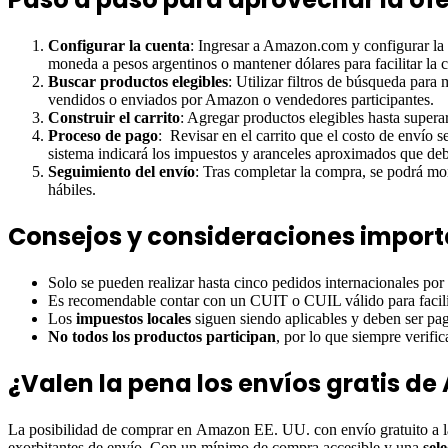
Configurar la cuenta
: Ingresar a Amazon.com y configurar la d
moneda a pesos argentinos o mantener dólares para facilitar la
Buscar productos elegibles
: Utilizar filtros de búsqueda par
vendidos o enviados por Amazon o vendedores participantes.
Construir el carrito
: Agregar productos elegibles hasta supera
Proceso de pago
: Revisar en el carrito que el costo de envío
sistema indicará los impuestos y aranceles aproximados que debe
Seguimiento del envío
: Tras completar la compra, se podrá mon
hábiles.
Consejos y consideraciones impor
Solo se pueden realizar hasta cinco pedidos internacionales por
Es recomendable contar con un CUIT o CUIL válido para facilit
Los
impuestos locales
siguen siendo aplicables y deben ser pag
No todos los productos participan
, por lo que siempre verifica
¿Valen la pena los envíos gratis d
La posibilidad de comprar en Amazon EE. UU. con envío gratuito a la
exorbitantes de envío. Con un mínimo de compra accesible y una
sel