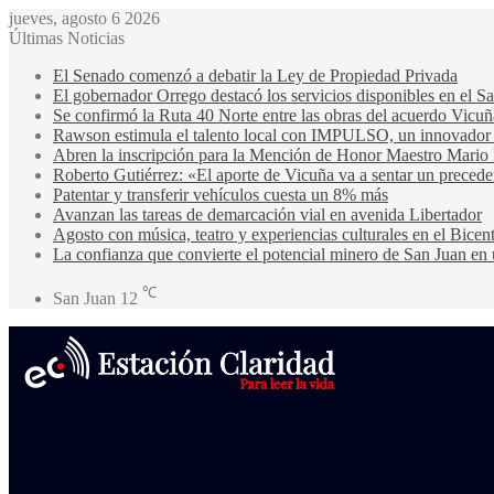
jueves, agosto 6 2026
Últimas Noticias
El Senado comenzó a debatir la Ley de Propiedad Privada
El gobernador Orrego destacó los servicios disponibles en el 
Se confirmó la Ruta 40 Norte entre las obras del acuerdo Vicuñ
Rawson estimula el talento local con IMPULSO, un innovador pr
Abren la inscripción para la Mención de Honor Maestro Mario
Roberto Gutiérrez: «El aporte de Vicuña va a sentar un precede
Patentar y transferir vehículos cuesta un 8% más
Avanzan las tareas de demarcación vial en avenida Libertador
Agosto con música, teatro y experiencias culturales en el Bicen
La confianza que convierte el potencial minero de San Juan en 
℃
San Juan
12