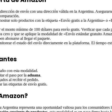
irección de envío con una dirección válida en la Argentina. Asegurarse d
 comparación.
a mostrar solo productos con la etiqueta «Envío gratis a la Argentina» 
r el monto mínimo de 100 dólares para envío gratis. Verificar que cada p
 sea cero y que se aplique la modalidad de «Envío estándar gratuito Ama
n abonarse al llegar el paquete.
itorear el estado del envío directamente en la plataforma. El tiempo es
tantes
 año con esta modalidad.
ar el paso por la
aduana
.
ados al recibir el pedido.
r las etiquetas de envío gratis.
e Amazon?
 Argentina representa una oportunidad valiosa para los consumidores l
ección creciente de productos
, esta modalidad es un paso firme hacia 