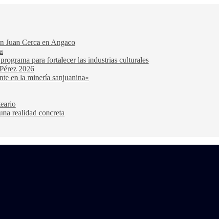
San Juan Cerca en Angaco
a
ograma para fortalecer las industrias culturales
 Pérez 2026
nte en la minería sanjuanina»
teario
una realidad concreta