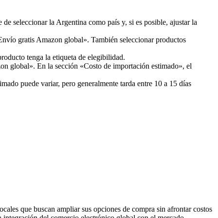
e seleccionar la Argentina como país y, si es posible, ajustar la
o «Envío gratis Amazon global». También seleccionar productos
roducto tenga la etiqueta de elegibilidad.
zon global». En la sección «Costo de importación estimado», el
timado puede variar, pero generalmente tarda entre 10 a 15 días
ocales que buscan ampliar sus opciones de compra sin afrontar costos
la integración del comercio electrónico global con el mercado