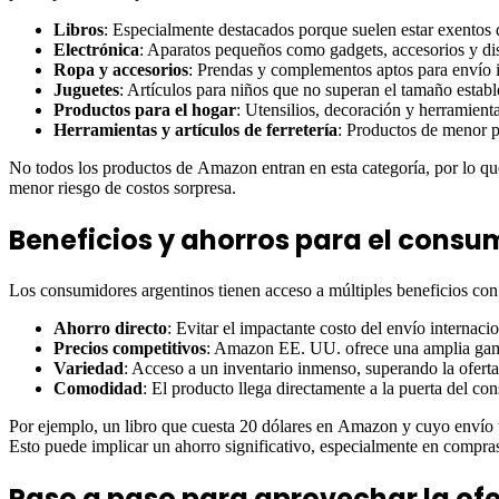
Libros
: Especialmente destacados porque suelen estar exentos
Electrónica
: Aparatos pequeños como gadgets, accesorios y dis
Ropa y accesorios
: Prendas y complementos aptos para envío i
Juguetes
: Artículos para niños que no superan el tamaño estab
Productos para el hogar
: Utensilios, decoración y herramient
Herramientas y artículos de ferretería
: Productos de menor p
No todos los productos de Amazon entran en esta categoría, por lo que 
menor riesgo de costos sorpresa.
Beneficios y ahorros para el consu
Los consumidores argentinos tienen acceso a múltiples beneficios con
Ahorro directo
: Evitar el impactante costo del envío internac
Precios competitivos
: Amazon EE. UU. ofrece una amplia gama
Variedad
: Acceso a un inventario inmenso, superando la oferta
Comodidad
: El producto llega directamente a la puerta del co
Por ejemplo, un libro que cuesta 20 dólares en Amazon y cuyo envío tr
Esto puede implicar un ahorro significativo, especialmente en compras
Paso a paso para aprovechar la of