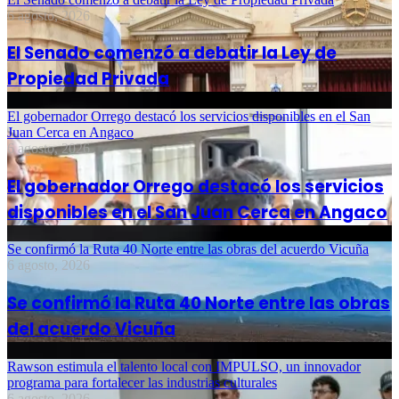
6 agosto, 2026
El Senado comenzó a debatir la Ley de
Propiedad Privada
El gobernador Orrego destacó los servicios disponibles en el San
Juan Cerca en Angaco
6 agosto, 2026
El gobernador Orrego destacó los servicios
disponibles en el San Juan Cerca en Angaco
Se confirmó la Ruta 40 Norte entre las obras del acuerdo Vicuña
6 agosto, 2026
Se confirmó la Ruta 40 Norte entre las obras
del acuerdo Vicuña
Rawson estimula el talento local con IMPULSO, un innovador
programa para fortalecer las industrias culturales
6 agosto, 2026