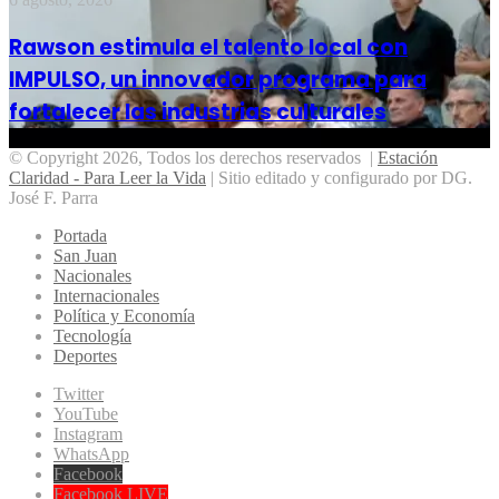
Rawson estimula el talento local con
IMPULSO, un innovador programa para
fortalecer las industrias culturales
© Copyright 2026, Todos los derechos reservados |
Estación
Claridad - Para Leer la Vida
| Sitio editado y configurado por DG.
José F. Parra
Portada
San Juan
Nacionales
Internacionales
Política y Economía
Tecnología
Deportes
Twitter
YouTube
Instagram
WhatsApp
Facebook
Facebook LIVE