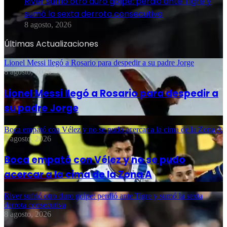
River sufrió otro duro golpe: perdió ante Tigre y
sumó la sexta derrota consecutiva
8 agosto, 2026
Últimas Actualizaciones
Lionel Messi llegó a Rosario para despedir a su padre Jorge
8 agosto, 2026
Lionel Messi llegó a Rosario para despedir a
su padre Jorge
Boca empató con Vélez y no se pudo acercar a la cima de la Zona A
8 agosto, 2026
Boca empató con Vélez y no se pudo
acercar a la cima de la Zona A
River sufrió otro duro golpe: perdió ante Tigre y sumó la sexta
derrota consecutiva
8 agosto, 2026