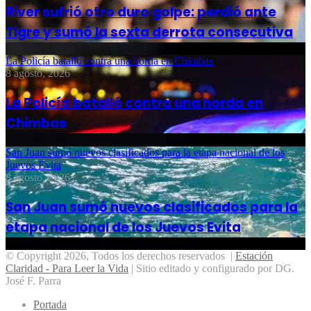
River sufrió otro duro golpe: perdió ante
Tigre y sumó la sexta derrota consecutiva
La Policía batalló contra una horda en Chimbas
8 agosto, 2026
La Policía batalló contra una horda en
Chimbas
San Juan sumó nuevos clasificados para la etapa nacional de los
Juevos Evita
8 agosto, 2026
San Juan sumó nuevos clasificados para la
etapa nacional de los Juevos Evita
© Copyright 2026, Todos los derechos reservados |
Estación
Claridad - Para Leer la Vida
| Sitio editado y configurado por DG.
José F. Parra
Portada