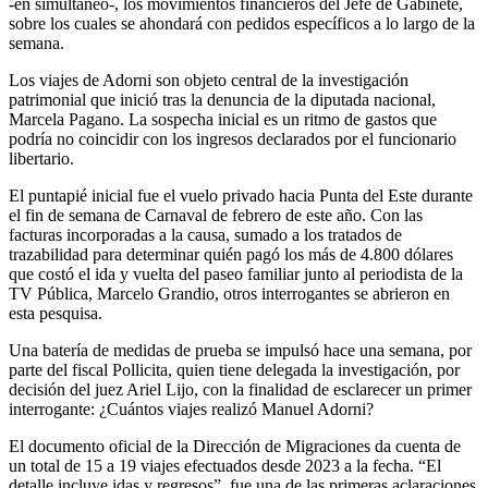
-en simultáneo-, los movimientos financieros del Jefe de Gabinete,
sobre los cuales se ahondará con pedidos específicos a lo largo de la
semana.
Los viajes de Adorni son objeto central de la investigación
patrimonial que inició tras la denuncia de la diputada nacional,
Marcela Pagano. La sospecha inicial es un ritmo de gastos que
podría no coincidir con los ingresos declarados por el funcionario
libertario.
El puntapié inicial fue el vuelo privado hacia Punta del Este durante
el fin de semana de Carnaval de febrero de este año. Con las
facturas incorporadas a la causa, sumado a los tratados de
trazabilidad para determinar quién pagó los más de 4.800 dólares
que costó el ida y vuelta del paseo familiar junto al periodista de la
TV Pública, Marcelo Grandio, otros interrogantes se abrieron en
esta pesquisa.
Una batería de medidas de prueba se impulsó hace una semana, por
parte del fiscal Pollicita, quien tiene delegada la investigación, por
decisión del juez Ariel Lijo, con la finalidad de esclarecer un primer
interrogante: ¿Cuántos viajes realizó Manuel Adorni?
El documento oficial de la Dirección de Migraciones da cuenta de
un total de 15 a 19 viajes efectuados desde 2023 a la fecha. “El
detalle incluye idas y regresos”, fue una de las primeras aclaraciones