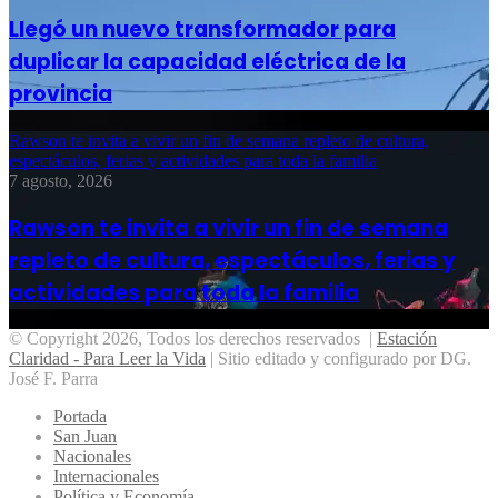
Llegó un nuevo transformador para
duplicar la capacidad eléctrica de la
provincia
Rawson te invita a vivir un fin de semana repleto de cultura,
espectáculos, ferias y actividades para toda la familia
7 agosto, 2026
Rawson te invita a vivir un fin de semana
repleto de cultura, espectáculos, ferias y
actividades para toda la familia
© Copyright 2026, Todos los derechos reservados |
Estación
Claridad - Para Leer la Vida
| Sitio editado y configurado por DG.
José F. Parra
Portada
San Juan
Nacionales
Internacionales
Política y Economía