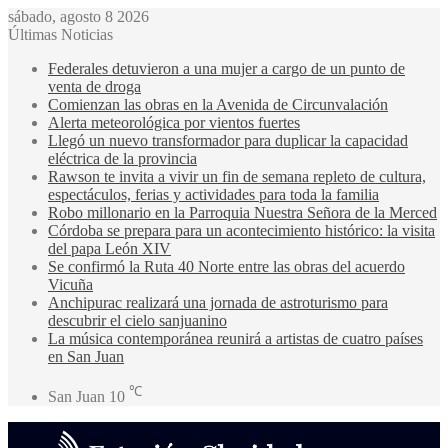
sábado, agosto 8 2026
Últimas Noticias
Federales detuvieron a una mujer a cargo de un punto de
venta de droga
Comienzan las obras en la Avenida de Circunvalación
Alerta meteorológica por vientos fuertes
Llegó un nuevo transformador para duplicar la capacidad
eléctrica de la provincia
Rawson te invita a vivir un fin de semana repleto de cultura,
espectáculos, ferias y actividades para toda la familia
Robo millonario en la Parroquia Nuestra Señora de la Merced
Córdoba se prepara para un acontecimiento histórico: la visita
del papa León XIV
Se confirmó la Ruta 40 Norte entre las obras del acuerdo
Vicuña
Anchipurac realizará una jornada de astroturismo para
descubrir el cielo sanjuanino
La música contemporánea reunirá a artistas de cuatro países
en San Juan
℃
San Juan
10