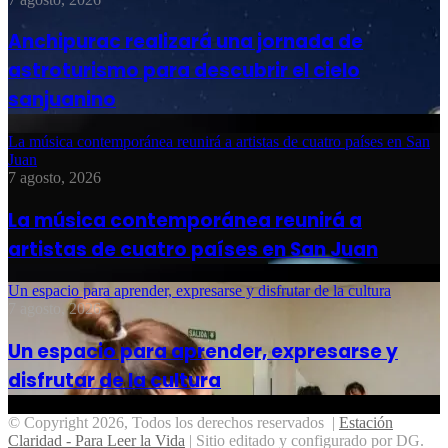
Anchipurac realizará una jornada de
astroturismo para descubrir el cielo
sanjuanino
La música contemporánea reunirá a artistas de cuatro países en San
Juan
7 agosto, 2026
La música contemporánea reunirá a
artistas de cuatro países en San Juan
Un espacio para aprender, expresarse y disfrutar de la cultura
7 agosto, 2026
Un espacio para aprender, expresarse y
disfrutar de la cultura
© Copyright 2026, Todos los derechos reservados |
Estación
Claridad - Para Leer la Vida
| Sitio editado y configurado por DG.