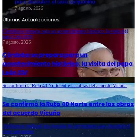
para descubrir el cielo sanjuanino
7 agosto, 2026
Últimas Actualizaciones
Córdoba se prepara para un acontecimiento histórico: la visita del
papa León XIV
7 agosto, 2026
Córdoba se prepara para un
acontecimiento histórico: la visita del papa
León XIV
Se confirmó la Ruta 40 Norte entre las obras del acuerdo Vicuña
7 agosto, 2026
Se confirmó la Ruta 40 Norte entre las obras
del acuerdo Vicuña
Anchipurac realizará una jornada de astroturismo para descubrir el
cielo sanjuanino
7 agosto, 2026