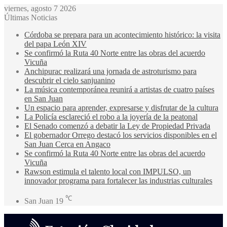
viernes, agosto 7 2026
Últimas Noticias
Córdoba se prepara para un acontecimiento histórico: la visita
del papa León XIV
Se confirmó la Ruta 40 Norte entre las obras del acuerdo
Vicuña
Anchipurac realizará una jornada de astroturismo para
descubrir el cielo sanjuanino
La música contemporánea reunirá a artistas de cuatro países
en San Juan
Un espacio para aprender, expresarse y disfrutar de la cultura
La Policía esclareció el robo a la joyería de la peatonal
El Senado comenzó a debatir la Ley de Propiedad Privada
El gobernador Orrego destacó los servicios disponibles en el
San Juan Cerca en Angaco
Se confirmó la Ruta 40 Norte entre las obras del acuerdo
Vicuña
Rawson estimula el talento local con IMPULSO, un
innovador programa para fortalecer las industrias culturales
℃
San Juan
19