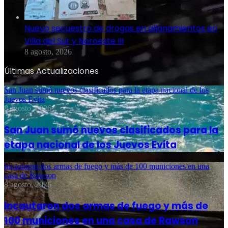
Nuevo secuestro de drogas en allanamientos en
Villa del Sur y Noroeste III
8 agosto, 2026
Últimas Actualizaciones
San Juan sumó nuevos clasificados para la etapa nacional de los
Juevos Evita
8 agosto, 2026
San Juan sumó nuevos clasificados para la
etapa nacional de los Juevos Evita
Incautaron dos armas de fuego y más de 100 municiones en una
casa de Rawson
8 agosto, 2026
Incautaron dos armas de fuego y más de
100 municiones en una casa de Rawson