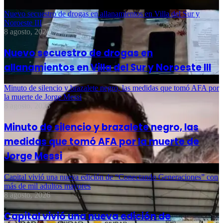
Nuevo secuestro de drogas en allanamientos en Villa del Sur y
Noroeste III
8 agosto, 2026
Nuevo secuestro de drogas en
allanamientos en Villa del Sur y Noroeste III
Minuto de silencio y brazalete negro, las medidas que tomó AFA por
la muerte de Jorge Messi
8 agosto, 2026
Minuto de silencio y brazalete negro, las
medidas que tomó AFA por la muerte de
Jorge Messi
Capital vivió una nueva edición de “Conectando Generaciones” con
más de mil adultos mayores
8 agosto, 2026
Capital vivió una nueva edición de