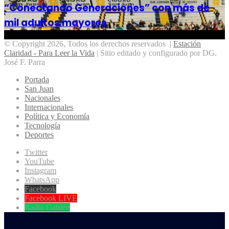
“Conectando Generaciones” con más de
mil adultos mayores
© Copyright 2026, Todos los derechos reservados |
Estación
Claridad - Para Leer la Vida
| Sitio editado y configurado por DG.
José F. Parra
Portada
San Juan
Nacionales
Internacionales
Política y Economía
Tecnología
Deportes
Twitter
YouTube
Instagram
WhatsApp
Facebook
Facebook LIVE
Radio Garden