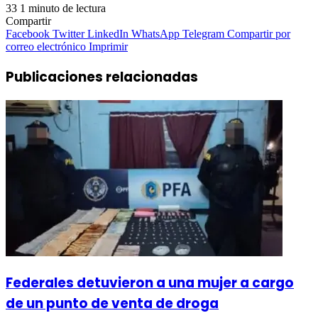
33
1 minuto de lectura
Compartir
Facebook
Twitter
LinkedIn
WhatsApp
Telegram
Compartir por
correo electrónico
Imprimir
Publicaciones relacionadas
Federales detuvieron a una mujer a cargo
de un punto de venta de droga