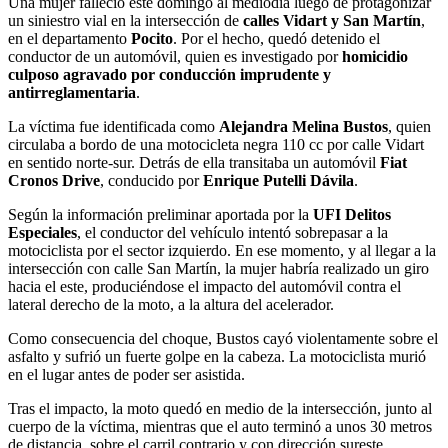
Una mujer falleció este domingo al mediodía luego de protagonizar
un siniestro vial en la intersección de
calles Vidart y San Martín
,
en el departamento
Pocito
. Por el hecho, quedó detenido el
conductor de un automóvil, quien es investigado por
homicidio
culposo agravado por conducción imprudente y
antirreglamentaria
.
La víctima fue identificada como
Alejandra Melina Bustos
, quien
circulaba a bordo de una motocicleta negra 110 cc por calle Vidart
en sentido norte-sur. Detrás de ella transitaba un automóvil
Fiat
Cronos Drive
, conducido por
Enrique Putelli Dávila
.
Según la información preliminar aportada por la
UFI Delitos
Especiales
, el conductor del vehículo intentó sobrepasar a la
motociclista por el sector izquierdo. En ese momento, y al llegar a la
intersección con calle San Martín, la mujer habría realizado un giro
hacia el este, produciéndose el impacto del automóvil contra el
lateral derecho de la moto, a la altura del acelerador.
Como consecuencia del choque, Bustos cayó violentamente sobre el
asfalto y sufrió un fuerte golpe en la cabeza. La motociclista murió
en el lugar antes de poder ser asistida.
Tras el impacto, la moto quedó en medio de la intersección, junto al
cuerpo de la víctima, mientras que el auto terminó a unos 30 metros
de distancia, sobre el carril contrario y con dirección sureste.