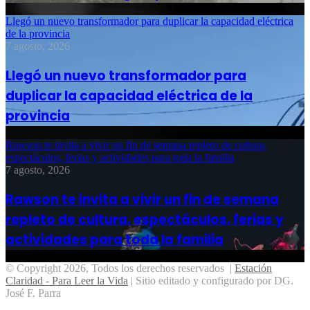
Llegó un nuevo transformador para duplicar la capacidad eléctrica
de la provincia
7 agosto, 2026
Llegó un nuevo transformador para
duplicar la capacidad eléctrica de la
provincia
Rawson te invita a vivir un fin de semana repleto de cultura,
espectáculos, ferias y actividades para toda la familia
7 agosto, 2026
Rawson te invita a vivir un fin de semana
repleto de cultura, espectáculos, ferias y
actividades para toda la familia
© Copyright 2026, Todos los derechos reservados |
Estación
Claridad - Para Leer la Vida
| Sitio editado y configurado por DG.
José F. Parra