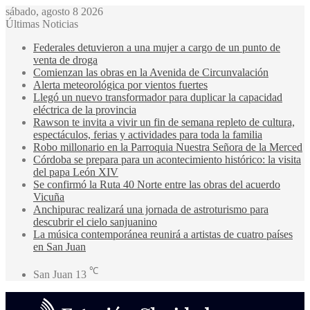
sábado, agosto 8 2026
Últimas Noticias
Federales detuvieron a una mujer a cargo de un punto de
venta de droga
Comienzan las obras en la Avenida de Circunvalación
Alerta meteorológica por vientos fuertes
Llegó un nuevo transformador para duplicar la capacidad
eléctrica de la provincia
Rawson te invita a vivir un fin de semana repleto de cultura,
espectáculos, ferias y actividades para toda la familia
Robo millonario en la Parroquia Nuestra Señora de la Merced
Córdoba se prepara para un acontecimiento histórico: la visita
del papa León XIV
Se confirmó la Ruta 40 Norte entre las obras del acuerdo
Vicuña
Anchipurac realizará una jornada de astroturismo para
descubrir el cielo sanjuanino
La música contemporánea reunirá a artistas de cuatro países
en San Juan
℃
San Juan
13