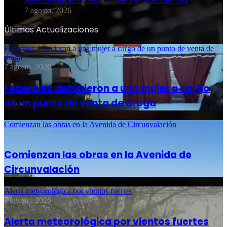
7 agosto, 2026
Últimas Actualizaciones
Federales detuvieron a una mujer a cargo de un punto de venta de
droga
7 agosto, 2026
Federales detuvieron a una mujer a cargo
de un punto de venta de droga
Comienzan las obras en la Avenida de Circunvalación
7 agosto, 2026
Comienzan las obras en la Avenida de
Circunvalación
Alerta meteorológica por vientos fuertes
7 agosto, 2026
Alerta meteorológica por vientos fuertes