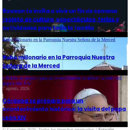
Rawson te invita a vivir un fin de semana
repleto de cultura, espectáculos, ferias y
actividades para toda la familia
Robo millonario en la Parroquia Nuestra Señora de la Merced
7 agosto, 2026
Robo millonario en la Parroquia Nuestra
Señora de la Merced
Córdoba se prepara para un acontecimiento histórico: la visita del
papa León XIV
7 agosto, 2026
Córdoba se prepara para un
acontecimiento histórico: la visita del papa
León XIV
© Copyright 2026, Todos los derechos reservados |
Estación