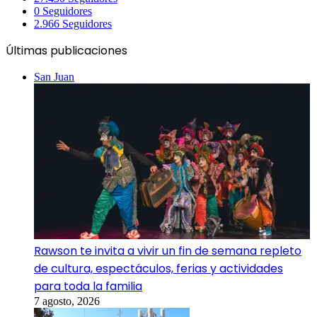
0
Seguidores
2.966
Seguidores
Últimas publicaciones
San Juan
Rawson te invita a vivir un fin de semana repleto
de cultura, espectáculos, ferias y actividades
para toda la familia
7 agosto, 2026