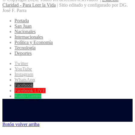
Claridad - Para Leer la Vida
| Sitio editado y configurado por DG.
José F. Parra
Portada
San Juan
Nacionales
Internacionales
Política y Economía
Tecnología
Deportes
Twitter
YouTube
Instagram
WhatsApp
Facebook
Facebook LIVE
Radio Garden
Botón volver arriba