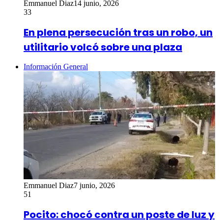
Emmanuel Diaz
14 junio, 2026
33
En plena persecución tras un robo, un
utilitario volcó sobre una plaza
Información General
Emmanuel Diaz
7 junio, 2026
51
Pocito: chocó contra un poste de luz y