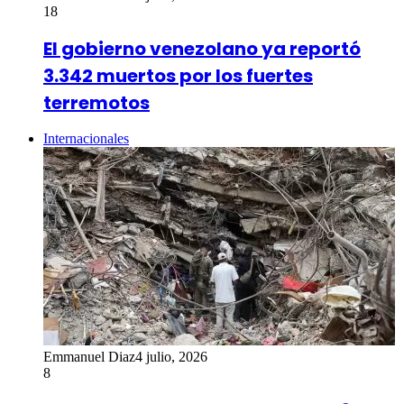
18
El gobierno venezolano ya reportó
3.342 muertos por los fuertes
terremotos
Internacionales
Emmanuel Diaz
4 julio, 2026
8