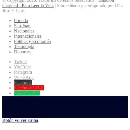
© Copyright 2026, Todos los derechos reservados |
Estación
Claridad - Para Leer la Vida
| Sitio editado y configurado por DG.
José F. Parra
Portada
San Juan
Nacionales
Internacionales
Política y Economía
Tecnología
Deportes
Twitter
YouTube
Instagram
WhatsApp
Facebook
Facebook LIVE
Radio Garden
Botón volver arriba