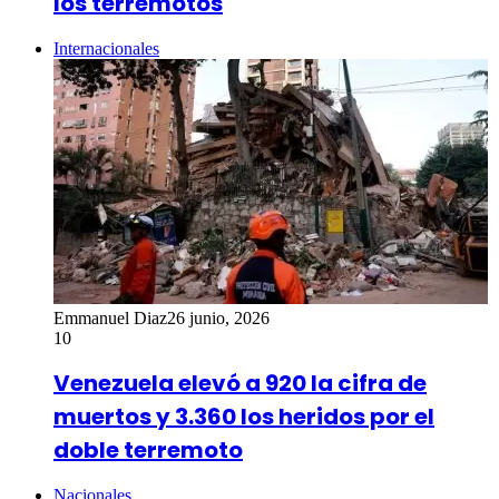
los terremotos
Internacionales
Emmanuel Diaz
26 junio, 2026
10
Venezuela elevó a 920 la cifra de
muertos y 3.360 los heridos por el
doble terremoto
Nacionales