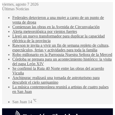
viernes, agosto 7 2026
Últimas Noticias
Federales detuvieron a una mujer a cargo de un punto de
venta de droga
Comienzan las obras en la Avenida de Circunvalación
Alerta meteorológica por vientos fuertes
Llegó un nuevo transformador para duplicar la capacidad
eléctrica de la provincia
Rawson te invita a vivir un fin de semana repleto de cultura,
espectáculos, ferias y actividades para toda la familia
Robo millonario en la Parroquia Nuestra Señora de la Merced
Córdoba se prepara para un acontecimiento histórico: la visita
del papa León XIV
Se confirmó la Ruta 40 Norte entre las obras del acuerdo
Vicuña
Anchipurac realizará una jornada de astroturismo para
descubrir el cielo sanjuanino
La música contemporánea reunirá a artistas de cuatro países
en San Juan
℃
San Juan
14