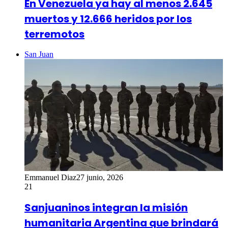
En Venezuela ya hay al menos 2.645
muertos y 12.666 heridos por los
terremotos
San Juan
Emmanuel Diaz
27 junio, 2026
21
Sanjuaninos integran la misión
humanitaria Argentina que brindará