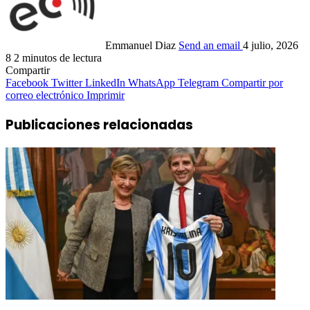
Emmanuel Diaz
Send an email
4 julio, 2026
8
2 minutos de lectura
Compartir
Facebook
Twitter
LinkedIn
WhatsApp
Telegram
Compartir por
correo electrónico
Imprimir
Publicaciones relacionadas