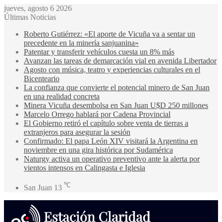
jueves, agosto 6 2026
Últimas Noticias
Roberto Gutiérrez: «El aporte de Vicuña va a sentar un
precedente en la minería sanjuanina»
Patentar y transferir vehículos cuesta un 8% más
Avanzan las tareas de demarcación vial en avenida Libertador
Agosto con música, teatro y experiencias culturales en el
Bicenteario
La confianza que convierte el potencial minero de San Juan
en una realidad concreta
Minera Vicuña desembolsa en San Juan U$D 250 millones
Marcelo Orrego hablará por Cadena Provincial
El Gobierno retiró el capítulo sobre venta de tierras a
extranjeros para asegurar la sesión
Confirmado: El papa León XIV visitará la Argentina en
noviembre en una gira histórica por Sudamérica
Naturgy activa un operativo preventivo ante la alerta por
vientos intensos en Calingasta e Iglesia
℃
San Juan
13