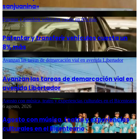
sanjuanina»
Patentar y transferir vehículos cuesta un 8% más
6 agosto, 2026
Patentar y transferir vehículos cuesta un
8% más
Avanzan las tareas de demarcación vial en avenida Libertador
6 agosto, 2026
Avanzan las tareas de demarcación vial en
avenida Libertador
Agosto con música, teatro y experiencias culturales en el Bicenteario
6 agosto, 2026
Agosto con música, teatro y experiencias
culturales en el Bicenteario