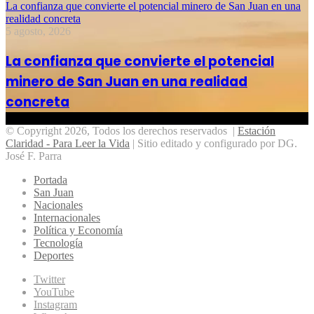
La confianza que convierte el potencial minero de San Juan en una
realidad concreta
5 agosto, 2026
La confianza que convierte el potencial
minero de San Juan en una realidad
concreta
© Copyright 2026, Todos los derechos reservados |
Estación
Claridad - Para Leer la Vida
| Sitio editado y configurado por DG.
José F. Parra
Portada
San Juan
Nacionales
Internacionales
Política y Economía
Tecnología
Deportes
Twitter
YouTube
Instagram