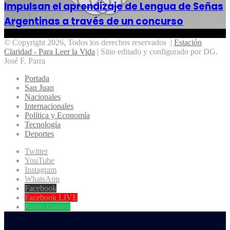
Impulsan el aprendizaje de Lengua de Señas
Argentinas a través de un concurso
© Copyright 2026, Todos los derechos reservados |
Estación
Claridad - Para Leer la Vida
| Sitio editado y configurado por DG.
José F. Parra
Portada
San Juan
Nacionales
Internacionales
Política y Economía
Tecnología
Deportes
Twitter
YouTube
Instagram
WhatsApp
Facebook
Facebook LIVE
Radio Garden