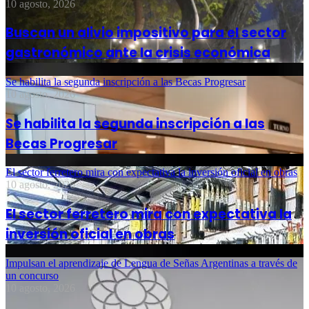
10 agosto, 2026
Buscan un alivio impositivo para el sector
gastronómico ante la crisis económica
Se habilita la segunda inscripción a las Becas Progresar
10 agosto, 2026
Se habilita la segunda inscripción a las
Becas Progresar
El sector ferretero mira con expectativa la inversión oficial en obras
10 agosto, 2026
El sector ferretero mira con expectativa la
inversión oficial en obras
Impulsan el aprendizaje de Lengua de Señas Argentinas a través de
un concurso
10 agosto, 2026