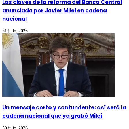
Las claves de la reforma del Banco Central
anunciada por Javier Milei en cadena
nacional
31 julio, 2026
Un mensaje corto y contundente: así será la
cadena nacional que ya grabó Milei
30 julio, 2026