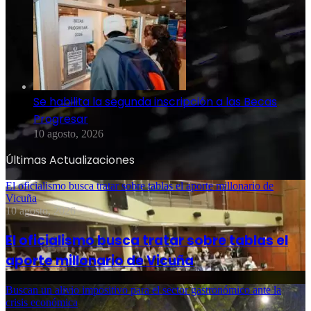
Se habilita la segunda inscripción a las Becas
Progresar
10 agosto, 2026
Últimas Actualizaciones
El oficialismo busca tratar sobre tablas el aporte millonario de
Vicuña
10 agosto, 2026
El oficialismo busca tratar sobre tablas el
aporte millonario de Vicuña
Buscan un alivio impositivo para el sector gastronómico ante la
crisis económica