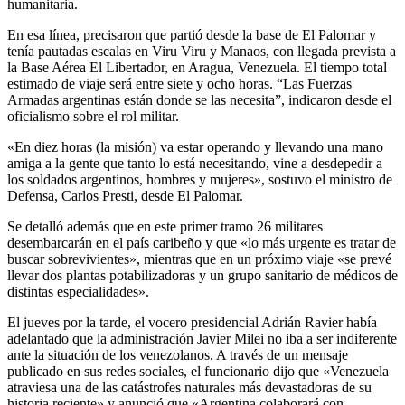
humanitaria.
En esa línea, precisaron que partió desde la base de El Palomar y
tenía pautadas escalas en Viru Viru y Manaos, con llegada prevista a
la Base Aérea El Libertador, en Aragua, Venezuela. El tiempo total
estimado de viaje será entre siete y ocho horas. “Las Fuerzas
Armadas argentinas están donde se las necesita”, indicaron desde el
oficialismo sobre el rol militar.
«En diez horas (la misión) va estar operando y llevando una mano
amiga a la gente que tanto lo está necesitando, vine a desdepedir a
los soldados argentinos, hombres y mujeres», sostuvo el ministro de
Defensa, Carlos Presti, desde El Palomar.
Se detalló además que en este primer tramo 26 militares
desembarcarán en el país caribeño y que «lo más urgente es tratar de
buscar sobrevivientes», mientras que en un próximo viaje «se prevé
llevar dos plantas potabilizadoras y un grupo sanitario de médicos de
distintas especialidades».
El jueves por la tarde, el vocero presidencial Adrián Ravier había
adelantado que la administración Javier Milei no iba a ser indiferente
ante la situación de los venezolanos. A través de un mensaje
publicado en sus redes sociales, el funcionario dijo que «Venezuela
atraviesa una de las catástrofes naturales más devastadoras de su
historia reciente» y anunció que «Argentina colaborará con