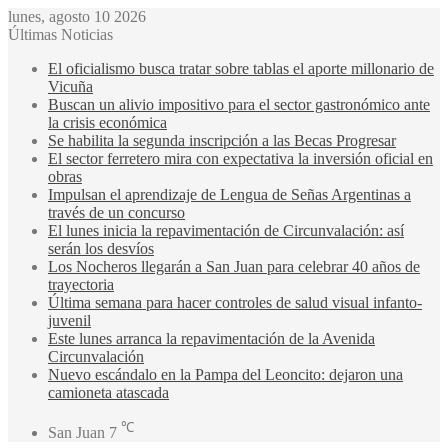
lunes, agosto 10 2026
Últimas Noticias
El oficialismo busca tratar sobre tablas el aporte millonario de
Vicuña
Buscan un alivio impositivo para el sector gastronómico ante
la crisis económica
Se habilita la segunda inscripción a las Becas Progresar
El sector ferretero mira con expectativa la inversión oficial en
obras
Impulsan el aprendizaje de Lengua de Señas Argentinas a
través de un concurso
El lunes inicia la repavimentación de Circunvalación: así
serán los desvíos
Los Nocheros llegarán a San Juan para celebrar 40 años de
trayectoria
Última semana para hacer controles de salud visual infanto-
juvenil
Este lunes arranca la repavimentación de la Avenida
Circunvalación
Nuevo escándalo en la Pampa del Leoncito: dejaron una
camioneta atascada
℃
San Juan
7