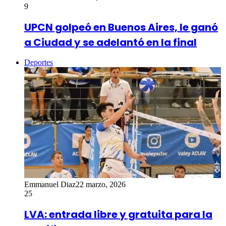
9
UPCN golpeó en Buenos Aires, le ganó
a Ciudad y se adelantó en la final
Deportes
Emmanuel Diaz
22 marzo, 2026
25
LVA: entrada libre y gratuita para la