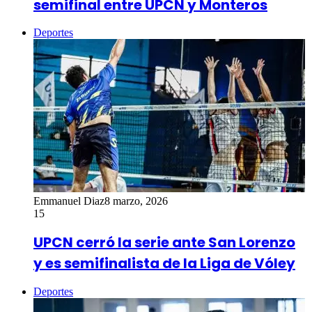
semifinal entre UPCN y Monteros
Deportes
Emmanuel Diaz
8 marzo, 2026
15
UPCN cerró la serie ante San Lorenzo
y es semifinalista de la Liga de Vóley
Deportes