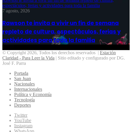
Rawson te invita a vivir un fin de semana repleto de cultura,
espectáculos, ferias y actividades para toda la familia
7 agosto, 2026
Rawson te invita a vivir un fin de semana
repleto de cultura, espectáculos, ferias y
actividades para toda la familia
© Copyright 2026, Todos los derechos reservados |
Estación
Claridad - Para Leer la Vida
| Sitio editado y configurado por DG.
José F. Parra
Portada
San Juan
Nacionales
Internacionales
Política y Economía
Tecnología
Deportes
Twitter
YouTube
Instagram
WhatsApp