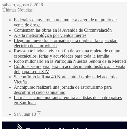
sábado, agosto 8 2026
Últimas Noticias
Federales detuvieron a una mujer a cargo de un punto de
venta de droga
Comienzan las obras en la Avenida de Circunvalación
Alerta meteorológica por vientos fuertes
Llegó un nuevo transformador para duplicar la capacidad
eléctrica de la provincia
Rawson te invita a vivir un fin de semana repleto de cultura,
espectáculos, ferias y actividades para toda la familia
Robo millonario en la Parroquia Nuestra Señora de la Merced
Córdoba se prepara para un acontecimiento histórico: la visita
del papa León XIV
Se confirmó la Ruta 40 Norte entre las obras del acuerdo
Vicuña
Anchipurac realizará una jornada de astroturismo para
descubrir el cielo sanjuanino
La música contemporánea reunirá a artistas de cuatro países
en San Juan
℃
San Juan
10