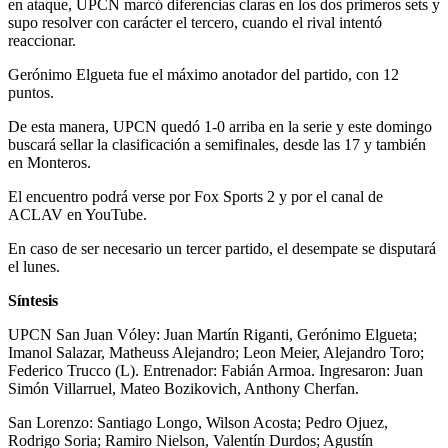
en ataque, UPCN marcó diferencias claras en los dos primeros sets y
supo resolver con carácter el tercero, cuando el rival intentó
reaccionar.
Gerónimo Elgueta fue el máximo anotador del partido, con 12
puntos.
De esta manera, UPCN quedó 1-0 arriba en la serie y este domingo
buscará sellar la clasificación a semifinales, desde las 17 y también
en Monteros.
El encuentro podrá verse por Fox Sports 2 y por el canal de
ACLAV en YouTube.
En caso de ser necesario un tercer partido, el desempate se disputará
el lunes.
Síntesis
UPCN San Juan Vóley: Juan Martín Riganti, Gerónimo Elgueta;
Imanol Salazar, Matheuss Alejandro; Leon Meier, Alejandro Toro;
Federico Trucco (L). Entrenador: Fabián Armoa. Ingresaron: Juan
Simón Villarruel, Mateo Bozikovich, Anthony Cherfan.
San Lorenzo: Santiago Longo, Wilson Acosta; Pedro Ojuez,
Rodrigo Soria; Ramiro Nielson, Valentín Durdos; Agustín