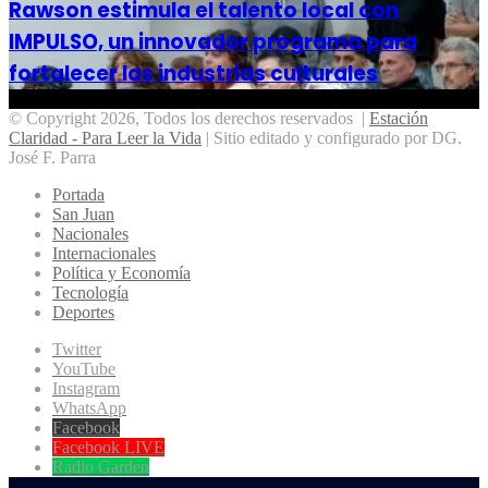
Rawson estimula el talento local con
IMPULSO, un innovador programa para
fortalecer las industrias culturales
© Copyright 2026, Todos los derechos reservados |
Estación
Claridad - Para Leer la Vida
| Sitio editado y configurado por DG.
José F. Parra
Portada
San Juan
Nacionales
Internacionales
Política y Economía
Tecnología
Deportes
Twitter
YouTube
Instagram
WhatsApp
Facebook
Facebook LIVE
Radio Garden