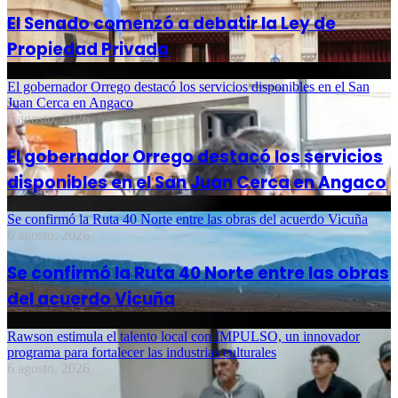
El Senado comenzó a debatir la Ley de
Propiedad Privada
El gobernador Orrego destacó los servicios disponibles en el San
Juan Cerca en Angaco
6 agosto, 2026
El gobernador Orrego destacó los servicios
disponibles en el San Juan Cerca en Angaco
Se confirmó la Ruta 40 Norte entre las obras del acuerdo Vicuña
6 agosto, 2026
Se confirmó la Ruta 40 Norte entre las obras
del acuerdo Vicuña
Rawson estimula el talento local con IMPULSO, un innovador
programa para fortalecer las industrias culturales
6 agosto, 2026