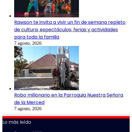
Rawson te invita a vivir un fin de semana repleto
de cultura, espectáculos, ferias y actividades
para toda la familia
7 agosto, 2026
Robo millonario en la Parroquia Nuestra Señora
de la Merced
7 agosto, 2026
Lo más leído