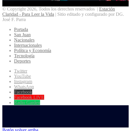
© Copyright 2026, Todos los derechos reservados |
Estación
Claridad - Para Leer la Vida
| Sitio editado y configurado por DG.
José F. Parra
Portada
San Juan
Nacionales
Internacionales
Política y Economía
Tecnología
Deportes
Twitter
YouTube
Instagram
WhatsApp
Facebook
Facebook LIVE
Radio Garden
Botón volver arriba