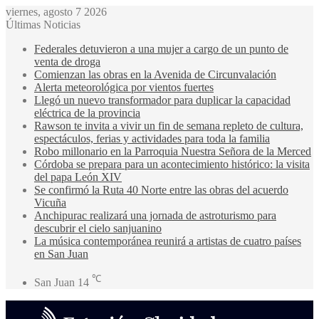
viernes, agosto 7 2026
Últimas Noticias
Federales detuvieron a una mujer a cargo de un punto de
venta de droga
Comienzan las obras en la Avenida de Circunvalación
Alerta meteorológica por vientos fuertes
Llegó un nuevo transformador para duplicar la capacidad
eléctrica de la provincia
Rawson te invita a vivir un fin de semana repleto de cultura,
espectáculos, ferias y actividades para toda la familia
Robo millonario en la Parroquia Nuestra Señora de la Merced
Córdoba se prepara para un acontecimiento histórico: la visita
del papa León XIV
Se confirmó la Ruta 40 Norte entre las obras del acuerdo
Vicuña
Anchipurac realizará una jornada de astroturismo para
descubrir el cielo sanjuanino
La música contemporánea reunirá a artistas de cuatro países
en San Juan
℃
San Juan
14