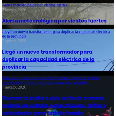
Alerta meteorológica por vientos fuertes
7 agosto, 2026
Alerta meteorológica por vientos fuertes
Llegó un nuevo transformador para duplicar la capacidad eléctrica
de la provincia
7 agosto, 2026
Llegó un nuevo transformador para
duplicar la capacidad eléctrica de la
provincia
Rawson te invita a vivir un fin de semana repleto de cultura,
espectáculos, ferias y actividades para toda la familia
7 agosto, 2026
Rawson te invita a vivir un fin de semana
repleto de cultura, espectáculos, ferias y
actividades para toda la familia