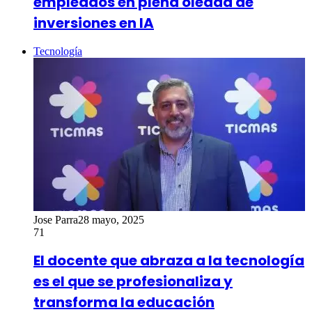
empleados en plena oleada de
inversiones en IA
Tecnología
Jose Parra
28 mayo, 2025
71
El docente que abraza a la tecnología
es el que se profesionaliza y
transforma la educación