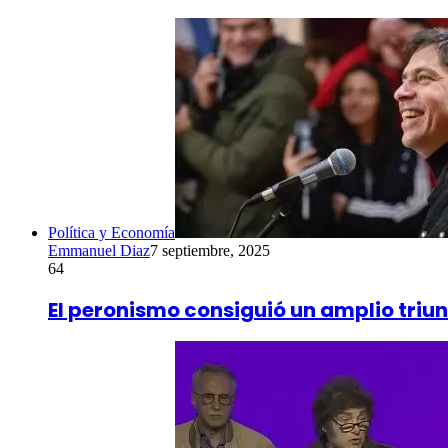
Política y Economía
Emmanuel Diaz
7 septiembre, 2025
64
El peronismo consiguió un amplio triun