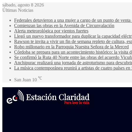
sábado, agosto 8 2026
Últimas Noticias
Federales detuvieron a una mujer a cargo de un punto de venta
Comienzan las obras en la Avenida de Circunvalación
Alerta meteorológica por vientos fuertes
Llegó un nuevo transformador para duplicar la capacidad eléctri
Rawson te invita a vivir un fin de semana repleto de cultura, esp
Robo millonario en la Parroquia Nuestra Señora de la Merced
Córdoba se prepara para un acontecimiento histórico: la visita
Se confirmó la Ruta 40 Norte entre las obras del acuerdo Vicuñ
Anchipurac realizará una jornada de astroturismo para descubrir
La música contemporánea reunirá a artistas de cuatro países en
℃
San Juan
10