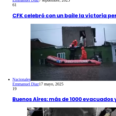
Emmanuel Diaz
7 septiembre, 2025
61
CFK celebró con un baile la victoria pe
Nacionales
Emmanuel Diaz
17 mayo, 2025
19
Buenos Aires: más de 1000 evacuados y 