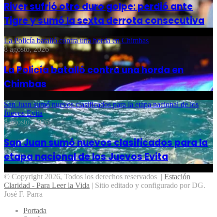
River sufrió otro duro golpe: perdió ante
Tigre y sumó la sexta derrota consecutiva
La Policía batalló contra una horda en Chimbas
8 agosto, 2026
La Policía batalló contra una horda en
Chimbas
San Juan sumó nuevos clasificados para la etapa nacional de los
Juevos Evita
8 agosto, 2026
San Juan sumó nuevos clasificados para la
etapa nacional de los Juevos Evita
© Copyright 2026, Todos los derechos reservados |
Estación
Claridad - Para Leer la Vida
| Sitio editado y configurado por DG.
José F. Parra
Portada