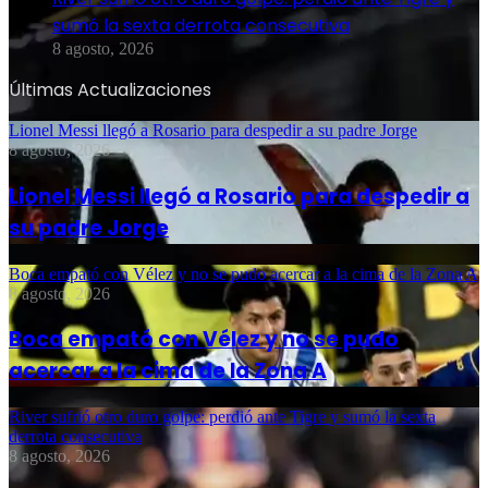
sumó la sexta derrota consecutiva
8 agosto, 2026
Últimas Actualizaciones
Lionel Messi llegó a Rosario para despedir a su padre Jorge
8 agosto, 2026
Lionel Messi llegó a Rosario para despedir a
su padre Jorge
Boca empató con Vélez y no se pudo acercar a la cima de la Zona A
8 agosto, 2026
Boca empató con Vélez y no se pudo
acercar a la cima de la Zona A
River sufrió otro duro golpe: perdió ante Tigre y sumó la sexta
derrota consecutiva
8 agosto, 2026