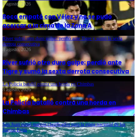
8 agosto, 2026
Boca empató con Vélez y no se pudo
acercar a la cima de la Zona A
River sufrió otro duro golpe: perdió ante Tigre y sumó la sexta
derrota consecutiva
8 agosto, 2026
River sufrió otro duro golpe: perdió ante
Tigre y sumó la sexta derrota consecutiva
La Policía batalló contra una horda en Chimbas
8 agosto, 2026
La Policía batalló contra una horda en
Chimbas
San Juan sumó nuevos clasificados para la etapa nacional de los
Juevos Evita
8 agosto, 2026