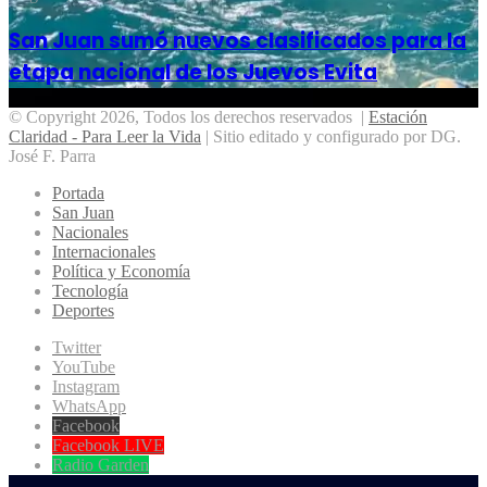
San Juan sumó nuevos clasificados para la
etapa nacional de los Juevos Evita
© Copyright 2026, Todos los derechos reservados |
Estación
Claridad - Para Leer la Vida
| Sitio editado y configurado por DG.
José F. Parra
Portada
San Juan
Nacionales
Internacionales
Política y Economía
Tecnología
Deportes
Twitter
YouTube
Instagram
WhatsApp
Facebook
Facebook LIVE
Radio Garden