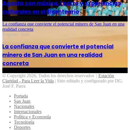
Agosto con música, teatro y experiencias
culturales en el Bicenteario
La confianza que convierte el potencial minero de San Juan en una
realidad concreta
5 agosto, 2026
La confianza que convierte el potencial
minero de San Juan en una realidad
concreta
© Copyright 2026, Todos los derechos reservados |
Estación
Claridad - Para Leer la Vida
| Sitio editado y configurado por DG.
José F. Parra
Portada
San Juan
Nacionales
Internacionales
Política y Economía
Tecnología
Deportes