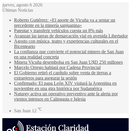
jueves, agosto 6 2026
Últimas Noticias
Roberto Gutiérrez: «El aporte de Vicuña va a sentar un
precedente en la minería sanjuanina»
Patentar y transferir vehículos cuesta un 8% más
Avanzan las tareas de demarcación vial en avenida Libertador
Agosto con música, teatro y experiencias culturales en el
Bicenteario
La confianza que convierte el potencial minero de San Juan
en una realidad concreta
Minera Vicuña desembolsa en San Juan U$D 250 millones
Marcelo Orrego hablará por Cadena Provincial
El Gobierno retiró el capítulo sobre venta de tierras a
extranjeros para asegurar la sesión
Confirmado: El papa León XIV visitará la Argentina en
noviembre en una gira histórica por Sudamérica
Naturgy activa un operativo preventivo ante la alerta por
vientos intensos en Calingasta e Iglesia
℃
San Juan
12