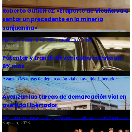
Roberto Gutiérrez: «El aporte de Vicuña va a
sentar un precedente en la minería
sanjuanina»
Patentar y transferir vehículos cuesta un 8% más
6 agosto, 2026
Patentar y transferir vehículos cuesta un
8% más
Avanzan las tareas de demarcación vial en avenida Libertador
6 agosto, 2026
Avanzan las tareas de demarcación vial en
avenida Libertador
Agosto con música, teatro y experiencias culturales en el Bicenteario
6 agosto, 2026