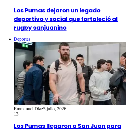
Los Pumas dejaron un legado
deportivo y social que fortaleció al
rugby sanjuanino
Deportes
Emmanuel Diaz
5 julio, 2026
13
Los Pumas llegaron a San Juan para