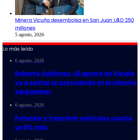
Minera Vicuña desembolsa en San Juan U$D 250
millones
5 agosto, 2026
Lo más leído
6 agosto, 2026
Roberto Gutiérrez: «El aporte de Vicuña
va a sentar un precedente en la minería
sanjuanina»
6 agosto, 2026
Patentar y transferir vehículos cuesta
un 8% más