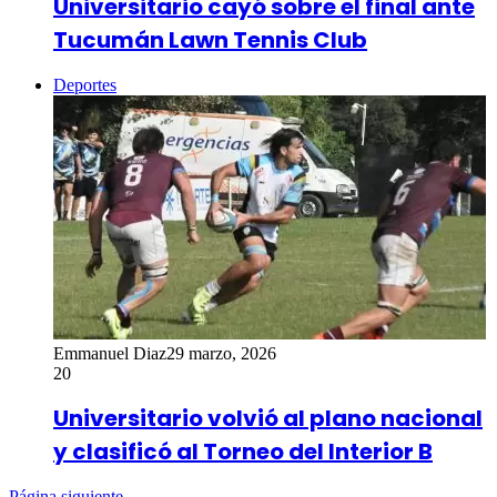
Universitario cayó sobre el final ante
Tucumán Lawn Tennis Club
Deportes
Emmanuel Diaz
29 marzo, 2026
20
Universitario volvió al plano nacional
y clasificó al Torneo del Interior B
Página siguiente