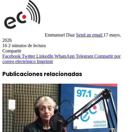
Emmanuel Diaz
Send an email
17 mayo,
2026
16
2 minutos de lectura
Compartir
Facebook
Twitter
LinkedIn
WhatsApp
Telegram
Compartir por
correo electrónico
Imprimir
Publicaciones relacionadas