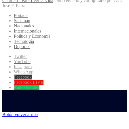
Claridad - Para Leer la Vida
| Sitio editado y configurado por DG.
José F. Parra
Portada
San Juan
Nacionales
Internacionales
Política y Economía
Tecnología
Deportes
Twitter
YouTube
Instagram
WhatsApp
Facebook
Facebook LIVE
Radio Garden
Botón volver arriba