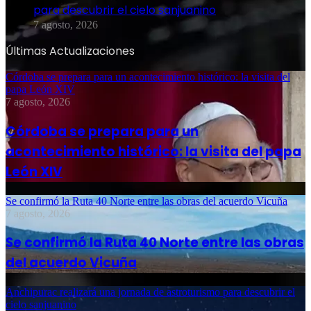
para descubrir el cielo sanjuanino
7 agosto, 2026
Últimas Actualizaciones
Córdoba se prepara para un acontecimiento histórico: la visita del
papa León XIV
7 agosto, 2026
Córdoba se prepara para un
acontecimiento histórico: la visita del papa
León XIV
Se confirmó la Ruta 40 Norte entre las obras del acuerdo Vicuña
7 agosto, 2026
Se confirmó la Ruta 40 Norte entre las obras
del acuerdo Vicuña
Anchipurac realizará una jornada de astroturismo para descubrir el
cielo sanjuanino