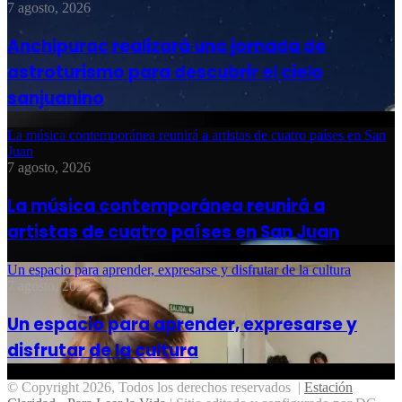
7 agosto, 2026
Anchipurac realizará una jornada de
astroturismo para descubrir el cielo
sanjuanino
La música contemporánea reunirá a artistas de cuatro países en San
Juan
7 agosto, 2026
La música contemporánea reunirá a
artistas de cuatro países en San Juan
Un espacio para aprender, expresarse y disfrutar de la cultura
7 agosto, 2026
Un espacio para aprender, expresarse y
disfrutar de la cultura
© Copyright 2026, Todos los derechos reservados |
Estación