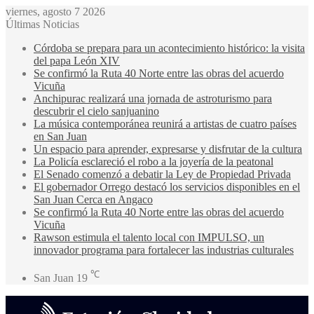
viernes, agosto 7 2026
Últimas Noticias
Córdoba se prepara para un acontecimiento histórico: la visita
del papa León XIV
Se confirmó la Ruta 40 Norte entre las obras del acuerdo
Vicuña
Anchipurac realizará una jornada de astroturismo para
descubrir el cielo sanjuanino
La música contemporánea reunirá a artistas de cuatro países
en San Juan
Un espacio para aprender, expresarse y disfrutar de la cultura
La Policía esclareció el robo a la joyería de la peatonal
El Senado comenzó a debatir la Ley de Propiedad Privada
El gobernador Orrego destacó los servicios disponibles en el
San Juan Cerca en Angaco
Se confirmó la Ruta 40 Norte entre las obras del acuerdo
Vicuña
Rawson estimula el talento local con IMPULSO, un
innovador programa para fortalecer las industrias culturales
℃
San Juan
19