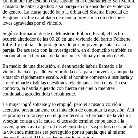
Un hombre fue detenido este sábado en el departamento San Martín,
acusado de haber agredido a su pareja en un episodio de violencia
de género. La causa quedó bajo la órbita del Sistema Especial de
Flagrancia y fue caratulada de manera provisoria como lesiones
leves agravadas por el vínculo.
Según informaron desde el Ministerio Público Fiscal, el hecho
ocurrió alrededor de las 09.20 en una vivienda del barrio Feliberto
Jofré II y habría sido protagonizado por un joven que atacó a su
pareja. De acuerdo con la investigación, en el domicilio también se
encontraban la hermana de la presunta víctima y el novio de ella.
En medio de una discusión, el denunciado habría llamado a la
víctima hacia el pasillo exterior de la casa para conversar, aunque la
situación rápidamente escaló. Allí el hombre comenzó a insultarla y
a recriminarle distintas cuestiones relacionadas con celos. En ese
contexto, la habría sujetado con fuerza del cuello mientras
continuaba agrediéndola verbalmente.
La mujer logró soltarse y lo empujó, pero el acusado volvió a
acercarse presuntamente con intención de continuar la agresión. Allí
se produjo un forcejeo en el que intervino la hermana de la víctima
y, según consta en la causa, el acusado terminó empujando a la
joven, quien cayó al piso. Tras el episodio, el sospechoso escapó de
la vivienda mientras era perseguido por su pareja, que al mismo
tiempo llamó al 911 para denunciar lo ocurrido.