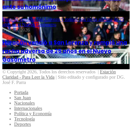
ante su homónimo
Huracán venció a San Lorenzo y rompió una racha adversa de 25
años en el Nuevo Gasómetro
9 agosto, 2026
Huracán venció a San Lorenzo y rompió una
racha adversa de 25 años en el Nuevo
Gasómetro
© Copyright 2026, Todos los derechos reservados |
Estación
Claridad - Para Leer la Vida
| Sitio editado y configurado por DG.
José F. Parra
Portada
San Juan
Nacionales
Internacionales
Política y Economía
Tecnología
Deportes