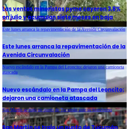
Las ventas minoristas pyme cayeron 3,8%
en julio y acumulan siete meses en baja
Este lunes arranca la repavimentación de la Avenida Circunvalación
9 agosto, 2026
Este lunes arranca la repavimentación de la
Avenida Circunvalación
Nuevo escándalo en la Pampa del Leoncito: dejaron una camioneta
atascada
9 agosto, 2026
Nuevo escándalo en la Pampa del Leoncito:
dejaron una camioneta atascada
San Martín se trajo un punto de Tucumán ante su homónimo
9 agosto, 2026
San Martín se trajo un punto de Tucumán