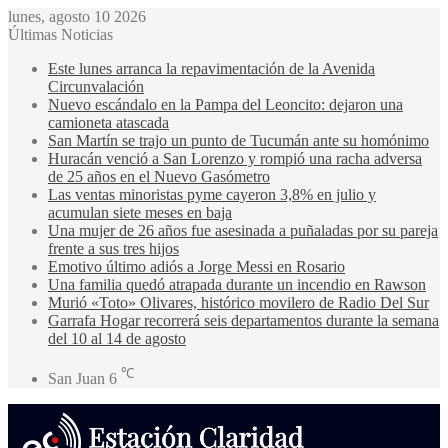
lunes, agosto 10 2026
Últimas Noticias
Este lunes arranca la repavimentación de la Avenida
Circunvalación
Nuevo escándalo en la Pampa del Leoncito: dejaron una
camioneta atascada
San Martín se trajo un punto de Tucumán ante su homónimo
Huracán venció a San Lorenzo y rompió una racha adversa
de 25 años en el Nuevo Gasómetro
Las ventas minoristas pyme cayeron 3,8% en julio y
acumulan siete meses en baja
Una mujer de 26 años fue asesinada a puñaladas por su pareja
frente a sus tres hijos
Emotivo último adiós a Jorge Messi en Rosario
Una familia quedó atrapada durante un incendio en Rawson
Murió «Toto» Olivares, histórico movilero de Radio Del Sur
Garrafa Hogar recorrerá seis departamentos durante la semana
del 10 al 14 de agosto
℃
San Juan
6