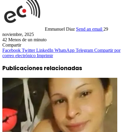
Emmanuel Diaz
Send an email
29
noviembre, 2025
42
Menos de un minuto
Compartir
Facebook
Twitter
LinkedIn
WhatsApp
Telegram
Compartir por
correo electrónico
Imprimir
Publicaciones relacionadas