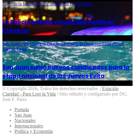
La Policía batalló contra una horda en Chimbas
8 agosto, 2026
La Policía batalló contra una horda en
Chimbas
San Juan sumó nuevos clasificados para la etapa nacional de los
Juevos Evita
8 agosto, 2026
San Juan sumó nuevos clasificados para la
etapa nacional de los Juevos Evita
© Copyright 2026, Todos los derechos reservados |
Estación
Claridad - Para Leer la Vida
| Sitio editado y configurado por DG.
José F. Parra
Portada
San Juan
Nacionales
Internacionales
Política y Economía