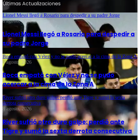
Últimas Actualizaciones
Lionel Messi llegó a Rosario para despedir a su padre Jorge
8 agosto, 2026
Lionel Messi llegó a Rosario para despedir a
su padre Jorge
Boca empató con Vélez y no se pudo acercar a la cima de la Zona A
8 agosto, 2026
Boca empató con Vélez y no se pudo
acercar a la cima de la Zona A
River sufrió otro duro golpe: perdió ante Tigre y sumó la sexta
derrota consecutiva
8 agosto, 2026
River sufrió otro duro golpe: perdió ante
Tigre y sumó la sexta derrota consecutiva