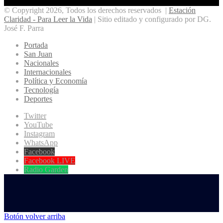
© Copyright 2026, Todos los derechos reservados |
Estación
Claridad - Para Leer la Vida
| Sitio editado y configurado por DG.
José F. Parra
Portada
San Juan
Nacionales
Internacionales
Política y Economía
Tecnología
Deportes
Twitter
YouTube
Instagram
WhatsApp
Facebook
Facebook LIVE
Radio Garden
Botón volver arriba