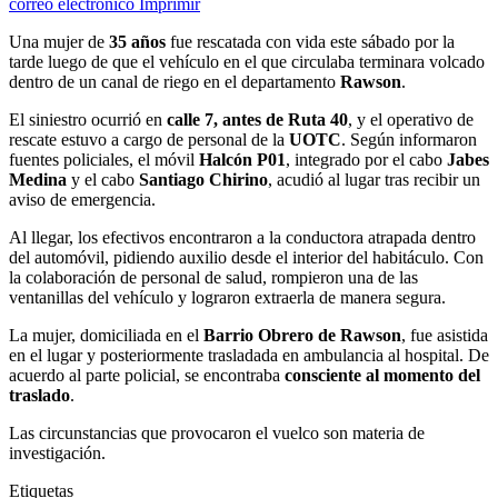
correo electrónico
Imprimir
Una mujer de
35 años
fue rescatada con vida este sábado por la
tarde luego de que el vehículo en el que circulaba terminara volcado
dentro de un canal de riego en el departamento
Rawson
.
El siniestro ocurrió en
calle 7, antes de Ruta 40
, y el operativo de
rescate estuvo a cargo de personal de la
UOTC
. Según informaron
fuentes policiales, el móvil
Halcón P01
, integrado por el cabo
Jabes
Medina
y el cabo
Santiago Chirino
, acudió al lugar tras recibir un
aviso de emergencia.
Al llegar, los efectivos encontraron a la conductora atrapada dentro
del automóvil, pidiendo auxilio desde el interior del habitáculo. Con
la colaboración de personal de salud, rompieron una de las
ventanillas del vehículo y lograron extraerla de manera segura.
La mujer, domiciliada en el
Barrio Obrero de Rawson
, fue asistida
en el lugar y posteriormente trasladada en ambulancia al hospital. De
acuerdo al parte policial, se encontraba
consciente al momento del
traslado
.
Las circunstancias que provocaron el vuelco son materia de
investigación.
Etiquetas