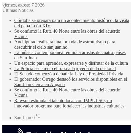
viernes, agosto 7 2026
Últimas Noticias
Córdoba se prepara para un acontecimiento histórico: la visita
del papa León XIV
Se confirmó la Ruta 40 Norte entre las obras del acuerdo
Vicuña
Anchipurac realizará una jornada de astroturismo para
descubrir el cielo sanjuanino
La música contemporánea reunirá a artistas de cuatro países
en San Juan
Un espacio para aprender, expresarse y disfrutar de la cultura
La Policía esclareció el robo a la joyería de la peatonal
El Senado comenzó a debatir la Ley de Propiedad Privada
El gobernador Orrego destacó los servicios disponibles en el
San Juan Cerca en Angaco
Se confirmó la Ruta 40 Norte entre las obras del acuerdo
Vicuña
Rawson estimula el talento local con IMPULSO, un
innovador programa para fortalecer las industrias culturales
℃
San Juan
9