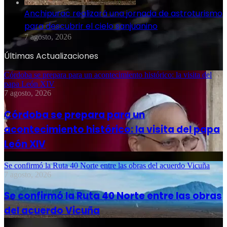
Anchipurac realizará una jornada de astroturismo
para descubrir el cielo sanjuanino
7 agosto, 2026
Últimas Actualizaciones
Córdoba se prepara para un acontecimiento histórico: la visita del
papa León XIV
7 agosto, 2026
Córdoba se prepara para un
acontecimiento histórico: la visita del papa
León XIV
Se confirmó la Ruta 40 Norte entre las obras del acuerdo Vicuña
7 agosto, 2026
Se confirmó la Ruta 40 Norte entre las obras
del acuerdo Vicuña