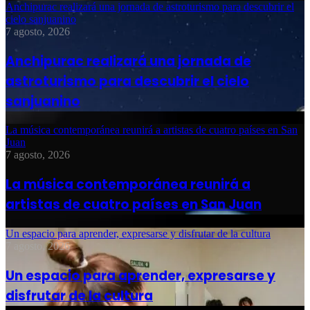
Anchipurac realizará una jornada de astroturismo para descubrir el
cielo sanjuanino
7 agosto, 2026
Anchipurac realizará una jornada de
astroturismo para descubrir el cielo
sanjuanino
La música contemporánea reunirá a artistas de cuatro países en San
Juan
7 agosto, 2026
La música contemporánea reunirá a
artistas de cuatro países en San Juan
Un espacio para aprender, expresarse y disfrutar de la cultura
7 agosto, 2026
Un espacio para aprender, expresarse y
disfrutar de la cultura