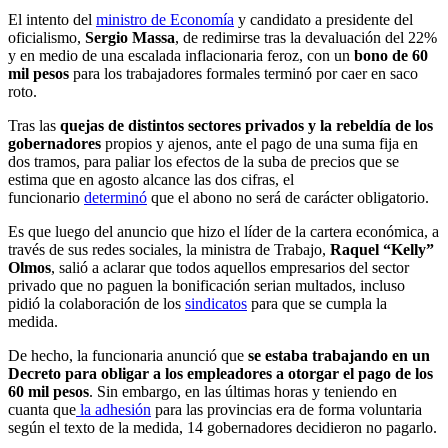
El intento del
ministro de Economía
y candidato a presidente del
oficialismo,
Sergio Massa
, de redimirse tras la devaluación del 22%
y en medio de una escalada inflacionaria feroz, con un
bono de 60
mil pesos
para los trabajadores formales terminó por caer en saco
roto.
Tras las
quejas de distintos sectores privados y la rebeldía de los
gobernadores
propios y ajenos, ante el pago de una suma fija en
dos tramos, para paliar los efectos de la suba de precios que se
estima que en agosto alcance las dos cifras, el
funcionario
determinó
que el abono no será de carácter obligatorio.
Es que luego del anuncio que hizo el líder de la cartera económica, a
través de sus redes sociales, la ministra de Trabajo,
Raquel “Kelly”
Olmos
, salió a aclarar que todos aquellos empresarios del sector
privado que no paguen la bonificación serian multados, incluso
pidió la colaboración de los
sindicatos
para que se cumpla la
medida.
De hecho, la funcionaria anunció que
se estaba trabajando en un
Decreto para obligar a los empleadores a otorgar el pago de los
60 mil pesos
. Sin embargo, en las últimas horas y teniendo en
cuanta que
la adhesión
para las provincias era de forma voluntaria
según el texto de la medida, 14 gobernadores decidieron no pagarlo.