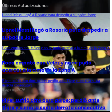
Últimas Actualizaciones
Lionel Messi llegó a Rosario para despedir a su padre Jorge
8 agosto, 2026
Lionel Messi llegó a Rosario para despedir a
su padre Jorge
Boca empató con Vélez y no se pudo acercar a la cima de la Zona A
8 agosto, 2026
Boca empató con Vélez y no se pudo
acercar a la cima de la Zona A
River sufrió otro duro golpe: perdió ante Tigre y sumó la sexta
derrota consecutiva
8 agosto, 2026
River sufrió otro duro golpe: perdió ante
Tigre y sumó la sexta derrota consecutiva