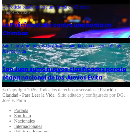
La Policía batalló contra una horda en Chimbas
8 agosto, 2026
La Policía batalló contra una horda en
Chimbas
San Juan sumó nuevos clasificados para la etapa nacional de los
Juevos Evita
8 agosto, 2026
San Juan sumó nuevos clasificados para la
etapa nacional de los Juevos Evita
© Copyright 2026, Todos los derechos reservados |
Estación
Claridad - Para Leer la Vida
| Sitio editado y configurado por DG.
José F. Parra
Portada
San Juan
Nacionales
Internacionales
Política y Economía