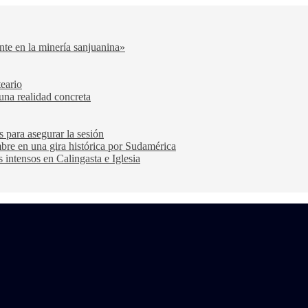
nte en la minería sanjuanina»
teario
una realidad concreta
s para asegurar la sesión
bre en una gira histórica por Sudamérica
s intensos en Calingasta e Iglesia