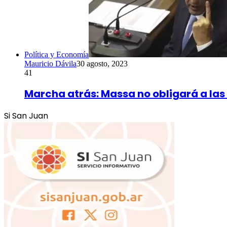
Política y Economía
Mauricio Dávila
30 agosto, 2023
41
Marcha atrás: Massa no obligará a las 
Si San Juan