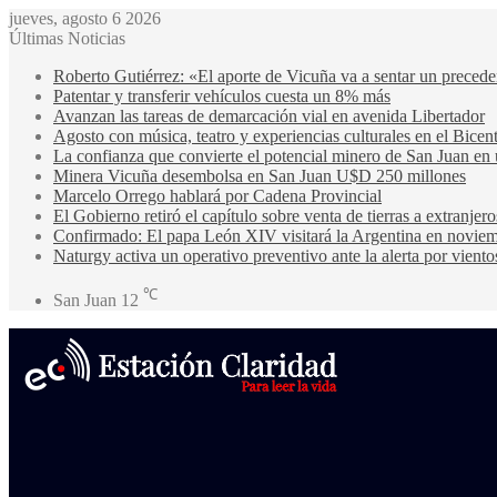
jueves, agosto 6 2026
Últimas Noticias
Roberto Gutiérrez: «El aporte de Vicuña va a sentar un precede
Patentar y transferir vehículos cuesta un 8% más
Avanzan las tareas de demarcación vial en avenida Libertador
Agosto con música, teatro y experiencias culturales en el Bicen
La confianza que convierte el potencial minero de San Juan en 
Minera Vicuña desembolsa en San Juan U$D 250 millones
Marcelo Orrego hablará por Cadena Provincial
El Gobierno retiró el capítulo sobre venta de tierras a extranjero
Confirmado: El papa León XIV visitará la Argentina en noviem
Naturgy activa un operativo preventivo ante la alerta por viento
℃
San Juan
12