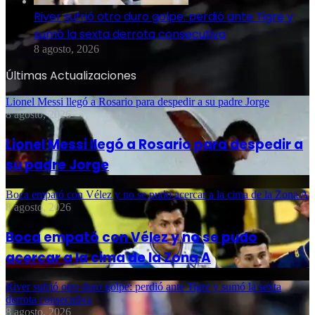
River sufrió otro duro golpe: perdió ante Tigre y
sumó la sexta derrota consecutiva
8 agosto, 2026
Últimas Actualizaciones
Lionel Messi llegó a Rosario para despedir a su padre Jorge
8 agosto, 2026
Lionel Messi llegó a Rosario para despedir a
su padre Jorge
Boca empató con Vélez y no se pudo acercar a la cima de la Zona A
8 agosto, 2026
Boca empató con Vélez y no se pudo
acercar a la cima de la Zona A
River sufrió otro duro golpe: perdió ante Tigre y sumó la sexta
derrota consecutiva
8 agosto, 2026