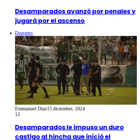
Desamparados avanzó por penales y
jugará por el ascenso
Deportes
Emmanuel Diaz
15 diciembre, 2024
12
Desamparados le impuso un duro
castigo al hincha que inició el