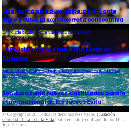
River sufrió otro duro golpe: perdió ante
Tigre y sumó la sexta derrota consecutiva
La Policía batalló contra una horda en Chimbas
8 agosto, 2026
La Policía batalló contra una horda en
Chimbas
San Juan sumó nuevos clasificados para la etapa nacional de los
Juevos Evita
8 agosto, 2026
San Juan sumó nuevos clasificados para la
etapa nacional de los Juevos Evita
© Copyright 2026, Todos los derechos reservados |
Estación
Claridad - Para Leer la Vida
| Sitio editado y configurado por DG.
José F. Parra