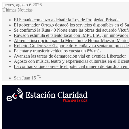
jueves, agosto 6 2026
Últimas Noticias
El Senado comenzó a debatir la Ley de Propiedad Privada
El gobernador Orrego destacó los servicios disponibles en el 
Se confirmó la Ruta 40 Norte entre las obras del acuerdo Vicuñ
Rawson estimula el talento local con IMPULSO, un innovador pr
Abren la inscripción para la Mención de Honor Maestro Mario
Roberto Gutiérrez: «El aporte de Vicuña va a sentar un precede
Patentar y transferir vehículos cuesta un 8% más
Avanzan las tareas de demarcación vial en avenida Libertador
Agosto con música, teatro y experiencias culturales en el Bicen
La confianza que convierte el potencial minero de San Juan en 
℃
San Juan
15