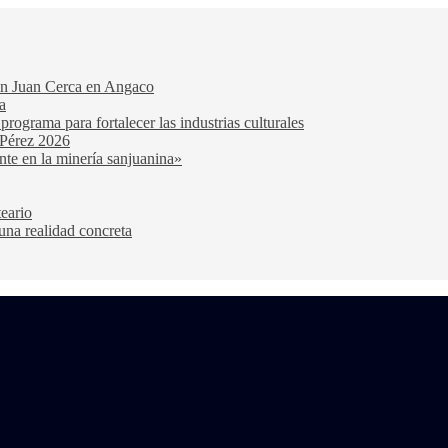
San Juan Cerca en Angaco
a
ograma para fortalecer las industrias culturales
 Pérez 2026
nte en la minería sanjuanina»
teario
una realidad concreta