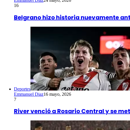
Emmanuel Diaz
24 mayo, 2026
16
Belgrano hizo historia nuevamente an
Deportes
Emmanuel Diaz
16 mayo, 2026
7
River venció a Rosario Central y se meti