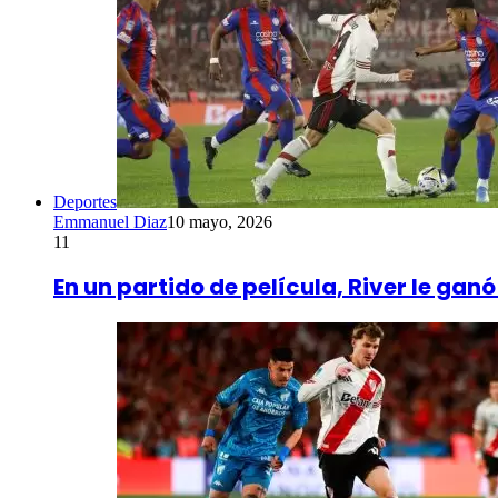
Deportes
Emmanuel Diaz
10 mayo, 2026
11
En un partido de película, River le gan