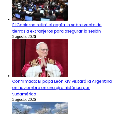
El Gobierno retiró el capítulo sobre venta de
tierras a extranjeros para asegurar la sesión
5 agosto, 2026
Confirmado: El papa León XIV visitará la Argentina
en noviembre en una gira histórica por
Sudamérica
5 agosto, 2026