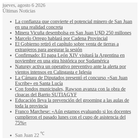
jueves, agosto 6 2026
Últimas Noticias
La confianza que convierte el potencial minero de San Juan
en una realidad concreta
Minera Vicuña desembolsa en San Juan U$D 250 millones
Marcelo Orrego hablará por Cadena Provincial
El Gobierno retiró el capítulo sobre venta de tierras a
extranjeros para asegurar la sesión
Confirmado: El papa León XIV visitará la Argentina en
noviembre en una gira histórica por Sudamérica
Naturgy activa un operativo preventivo ante la alerta por
vientos intensos en Calingasta e Iglesia
La Cámara de Diputados presentó el concurso «San Juan
Escribe» en Santa Lucía
Con fondos municipales, Rawson avanza con la obra de
cloacas del Barrio SUTIAGYF
Educación lleva la prevención del grooming a las aulas de
toda la provincia
Franco Marchese: «Aún estamos evaluando si los docentes
cumplieron el pasado lunes con el cupo de asistencia del
75%»
℃
San Juan
22