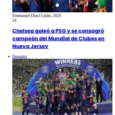
Emmanuel Diaz
13 julio, 2025
24
Chelsea goleó a PSG y se consagró
campeón del Mundial de Clubes en
Nueva Jersey
Deportes