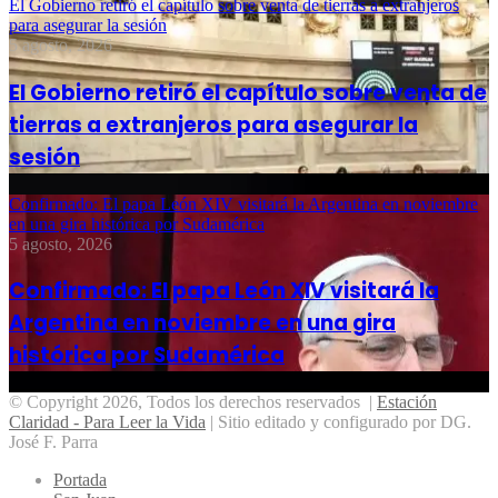
El Gobierno retiró el capítulo sobre venta de tierras a extranjeros
para asegurar la sesión
5 agosto, 2026
El Gobierno retiró el capítulo sobre venta de
tierras a extranjeros para asegurar la
sesión
Confirmado: El papa León XIV visitará la Argentina en noviembre
en una gira histórica por Sudamérica
5 agosto, 2026
Confirmado: El papa León XIV visitará la
Argentina en noviembre en una gira
histórica por Sudamérica
© Copyright 2026, Todos los derechos reservados |
Estación
Claridad - Para Leer la Vida
| Sitio editado y configurado por DG.
José F. Parra
Portada