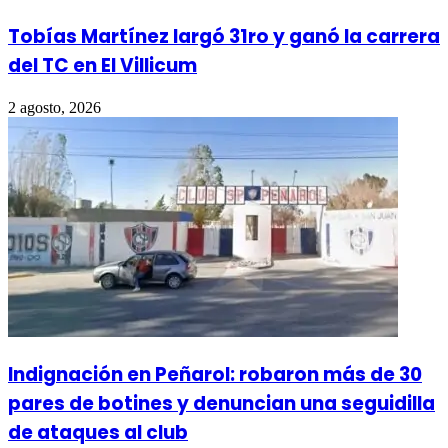
Tobías Martínez largó 31ro y ganó la carrera
del TC en El Villicum
2 agosto, 2026
Indignación en Peñarol: robaron más de 30
pares de botines y denuncian una seguidilla
de ataques al club