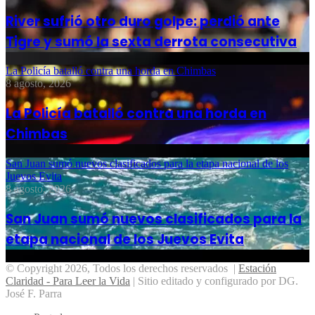
River sufrió otro duro golpe: perdió ante
Tigre y sumó la sexta derrota consecutiva
La Policía batalló contra una horda en Chimbas
8 agosto, 2026
La Policía batalló contra una horda en
Chimbas
San Juan sumó nuevos clasificados para la etapa nacional de los
Juevos Evita
8 agosto, 2026
San Juan sumó nuevos clasificados para la
etapa nacional de los Juevos Evita
© Copyright 2026, Todos los derechos reservados |
Estación
Claridad - Para Leer la Vida
| Sitio editado y configurado por DG.
José F. Parra