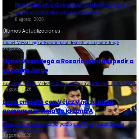
River sufrió otro duro golpe: perdió ante Tigre y
sumó la sexta derrota consecutiva
8 agosto, 2026
Últimas Actualizaciones
Lionel Messi llegó a Rosario para despedir a su padre Jorge
8 agosto, 2026
Lionel Messi llegó a Rosario para despedir a
su padre Jorge
Boca empató con Vélez y no se pudo acercar a la cima de la Zona A
8 agosto, 2026
Boca empató con Vélez y no se pudo
acercar a la cima de la Zona A
River sufrió otro duro golpe: perdió ante Tigre y sumó la sexta
derrota consecutiva
8 agosto, 2026