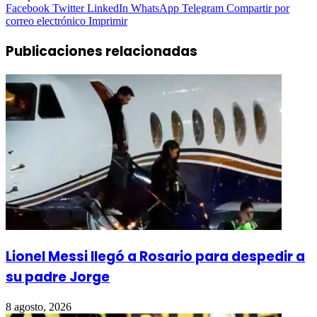
Facebook
Twitter
LinkedIn
WhatsApp
Telegram
Compartir por
correo electrónico
Imprimir
Publicaciones relacionadas
Lionel Messi llegó a Rosario para despedir a
su padre Jorge
8 agosto, 2026