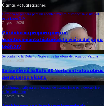
Últimas Actualizaciones
Córdoba se prepara para un acontecimiento histórico: la visita del
papa León XIV
7 agosto, 2026
Córdoba se prepara para un
acontecimiento histórico: la visita del papa
León XIV
Se confirmó la Ruta 40 Norte entre las obras del acuerdo Vicuña
7 agosto, 2026
Se confirmó la Ruta 40 Norte entre las obras
del acuerdo Vicuña
Anchipurac realizará una jornada de astroturismo para descubrir el
cielo sanjuanino
7 agosto, 2026