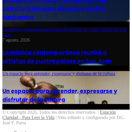
Anchipurac realizará una jornada de
astroturismo para descubrir el cielo
sanjuanino
La música contemporánea reunirá a artistas de cuatro países en San
Juan
7 agosto, 2026
La música contemporánea reunirá a
artistas de cuatro países en San Juan
Un espacio para aprender, expresarse y disfrutar de la cultura
7 agosto, 2026
Un espacio para aprender, expresarse y
disfrutar de la cultura
© Copyright 2026, Todos los derechos reservados |
Estación
Claridad - Para Leer la Vida
| Sitio editado y configurado por DG.
José F. Parra