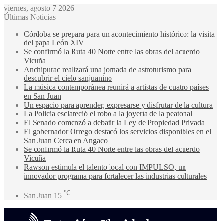
viernes, agosto 7 2026
Últimas Noticias
Córdoba se prepara para un acontecimiento histórico: la visita
del papa León XIV
Se confirmó la Ruta 40 Norte entre las obras del acuerdo
Vicuña
Anchipurac realizará una jornada de astroturismo para
descubrir el cielo sanjuanino
La música contemporánea reunirá a artistas de cuatro países
en San Juan
Un espacio para aprender, expresarse y disfrutar de la cultura
La Policía esclareció el robo a la joyería de la peatonal
El Senado comenzó a debatir la Ley de Propiedad Privada
El gobernador Orrego destacó los servicios disponibles en el
San Juan Cerca en Angaco
Se confirmó la Ruta 40 Norte entre las obras del acuerdo
Vicuña
Rawson estimula el talento local con IMPULSO, un
innovador programa para fortalecer las industrias culturales
℃
San Juan
15