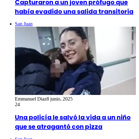
Capturaron a un joven prófugo que
había evadido una salida transitoria
San Juan
Emmanuel Diaz
8 junio, 2025
24
Una policía le salvó la vida a un niño
que se atragantó con pizza