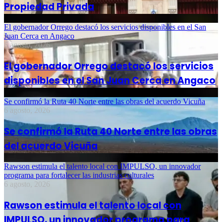
Propiedad Privada
El gobernador Orrego destacó los servicios disponibles en el San
Juan Cerca en Angaco
6 agosto, 2026
El gobernador Orrego destacó los servicios
disponibles en el San Juan Cerca en Angaco
Se confirmó la Ruta 40 Norte entre las obras del acuerdo Vicuña
6 agosto, 2026
Se confirmó la Ruta 40 Norte entre las obras
del acuerdo Vicuña
Rawson estimula el talento local con IMPULSO, un innovador
programa para fortalecer las industrias culturales
6 agosto, 2026
Rawson estimula el talento local con
IMPULSO, un innovador programa para