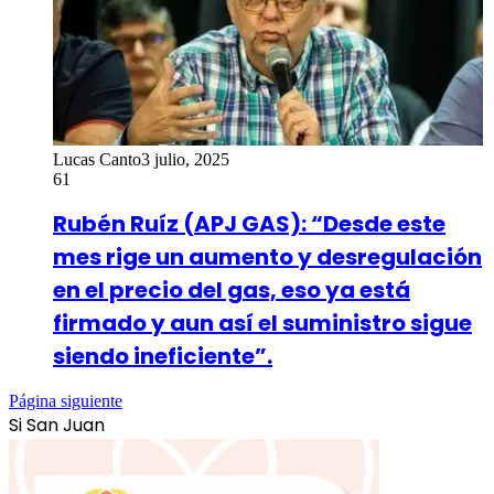
Lucas Canto
3 julio, 2025
61
Rubén Ruíz (APJ GAS): “Desde este
mes rige un aumento y desregulación
en el precio del gas, eso ya está
firmado y aun así el suministro sigue
siendo ineficiente”.
Página siguiente
Si San Juan