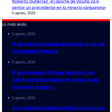
Roberto Gutiérrez: «El aporte de Vicuña va a
sentar un precedente en la minería sanjuanina»
6 agosto, 2026
Lo más leído
6 agosto, 2026
El Senado comenzó a debatir la Ley de
Propiedad Privada
6 agosto, 2026
El gobernador Orrego destacó los
servicios disponibles en el San Juan
Cerca en Angaco
6 agosto, 2026
Se confirmó la Ruta 40 Norte entre las