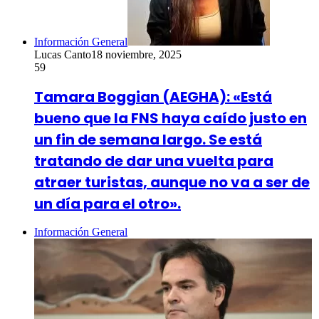
Información General
Lucas Canto
18 noviembre, 2025
59
Tamara Boggian (AEGHA): «Está
bueno que la FNS haya caído justo en
un fin de semana largo. Se está
tratando de dar una vuelta para
atraer turistas, aunque no va a ser de
un día para el otro».
Información General