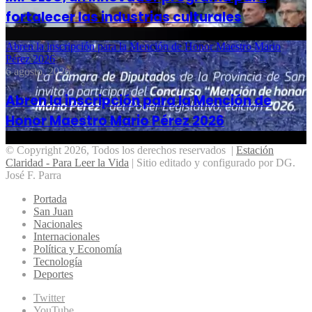
fortalecer las industrias culturales
Abren la inscripción para la Mención de Honor Maestro Mario
Pérez 2026
6 agosto, 2026
Abren la inscripción para la Mención de
Honor Maestro Mario Pérez 2026
© Copyright 2026, Todos los derechos reservados |
Estación
Claridad - Para Leer la Vida
| Sitio editado y configurado por DG.
José F. Parra
Portada
San Juan
Nacionales
Internacionales
Política y Economía
Tecnología
Deportes
Twitter
YouTube