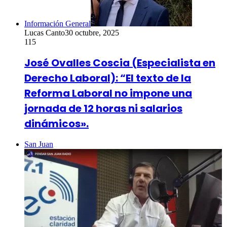
Información General
Lucas Canto
30 octubre, 2025
115
José Ovalles Coscia (Especialista en
Derecho Laboral): “El texto de la
Reforma Laboral no impone una
jornada de 12 horas ni salarios
dinámicos».
San Juan