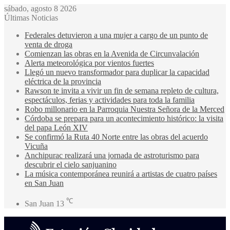
sábado, agosto 8 2026
Últimas Noticias
Federales detuvieron a una mujer a cargo de un punto de
venta de droga
Comienzan las obras en la Avenida de Circunvalación
Alerta meteorológica por vientos fuertes
Llegó un nuevo transformador para duplicar la capacidad
eléctrica de la provincia
Rawson te invita a vivir un fin de semana repleto de cultura,
espectáculos, ferias y actividades para toda la familia
Robo millonario en la Parroquia Nuestra Señora de la Merced
Córdoba se prepara para un acontecimiento histórico: la visita
del papa León XIV
Se confirmó la Ruta 40 Norte entre las obras del acuerdo
Vicuña
Anchipurac realizará una jornada de astroturismo para
descubrir el cielo sanjuanino
La música contemporánea reunirá a artistas de cuatro países
en San Juan
℃
San Juan
13