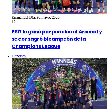
Emmanuel Diaz
30 mayo, 2026
12
PSG le ganó por penales al Arsenal y
se consagró bicampeón de la
Champions League
Deportes