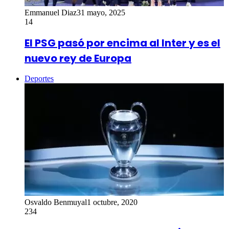
Emmanuel Diaz
31 mayo, 2025
14
El PSG pasó por encima al Inter y es el
nuevo rey de Europa
Deportes
Osvaldo Benmuyal
1 octubre, 2020
234