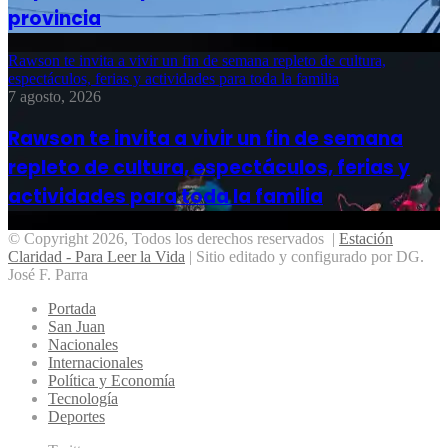
provincia
Rawson te invita a vivir un fin de semana repleto de cultura,
espectáculos, ferias y actividades para toda la familia
7 agosto, 2026
Rawson te invita a vivir un fin de semana
repleto de cultura, espectáculos, ferias y
actividades para toda la familia
© Copyright 2026, Todos los derechos reservados |
Estación
Claridad - Para Leer la Vida
| Sitio editado y configurado por DG.
José F. Parra
Portada
San Juan
Nacionales
Internacionales
Política y Economía
Tecnología
Deportes