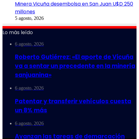
Minera Vicuña desembolsa en San Juan U$D 250
millones
5 agosto, 2026
Lo más leído
6 agosto, 2026
Roberto Gutiérrez: «El aporte de Vicuña
va a sentar un precedente en la minería
sanjuanina»
6 agosto, 2026
Patentar y transferir vehículos cuesta
un 8% más
6 agosto, 2026
Avanzan las tareas de demarcación