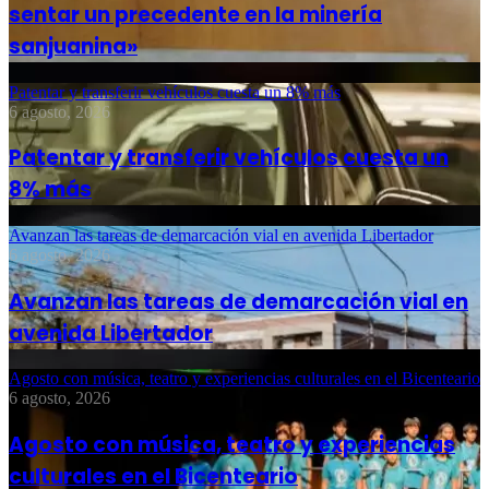
sentar un precedente en la minería
sanjuanina»
Patentar y transferir vehículos cuesta un 8% más
6 agosto, 2026
Patentar y transferir vehículos cuesta un
8% más
Avanzan las tareas de demarcación vial en avenida Libertador
6 agosto, 2026
Avanzan las tareas de demarcación vial en
avenida Libertador
Agosto con música, teatro y experiencias culturales en el Bicenteario
6 agosto, 2026
Agosto con música, teatro y experiencias
culturales en el Bicenteario