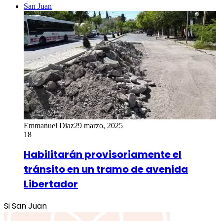
San Juan
Emmanuel Diaz
29 marzo, 2025
18
Habilitarán provisoriamente el
tránsito en un tramo de avenida
Libertador
Si San Juan