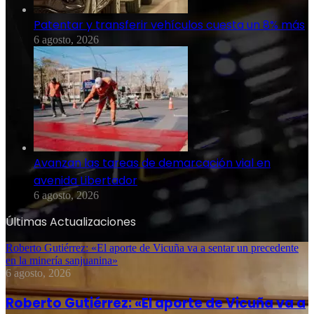
Patentar y transferir vehículos cuesta un 8% más
6 agosto, 2026
Avanzan las tareas de demarcación vial en
avenida Libertador
6 agosto, 2026
Últimas Actualizaciones
Roberto Gutiérrez: «El aporte de Vicuña va a sentar un precedente
en la minería sanjuanina»
6 agosto, 2026
Roberto Gutiérrez: «El aporte de Vicuña va a