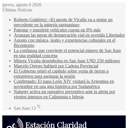
jueves, agosto 6 2026
Últimas Noticias
Roberto Gutiérrez: «El aporte de Vicuña va a sentar un
precedente en la minería sanjuanina»
Patentar y transferir vehículos cuesta un 8% más
Avanzan las tareas de demarcación vial en avenida Libertador
Agosto con música, teatro y experiencias culturales en el
Bicenteario
La confianza que convierte el potencial minero de San Juan
en una realidad concreta
Minera Vicuña desembolsa en San Juan U$D 250 millones
Marcelo Orrego hablará por Cadena Provincial
El Gobierno retiró el capítulo sobre venta de tierras a
extranjeros para asegurar la sesión
Confirmado: El papa León XIV visitará la Argentina en
noviembre en una gira histórica por Sudamérica
Naturgy activa un operativo preventivo ante la alerta por
vientos intensos en Calingasta e Iglesia
℃
San Juan
13