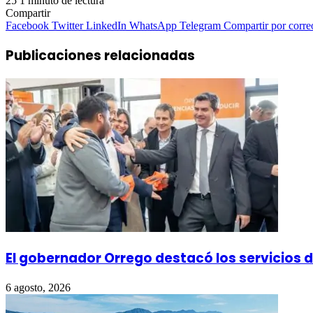
25
1 minuto de lectura
Compartir
Facebook
Twitter
LinkedIn
WhatsApp
Telegram
Compartir por corre
Publicaciones relacionadas
El gobernador Orrego destacó los servicios 
6 agosto, 2026