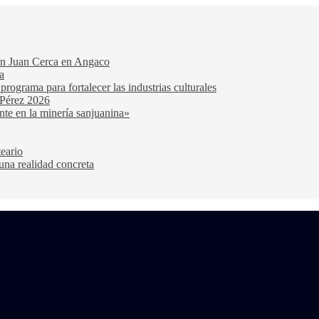
San Juan Cerca en Angaco
a
ograma para fortalecer las industrias culturales
 Pérez 2026
nte en la minería sanjuanina»
teario
una realidad concreta