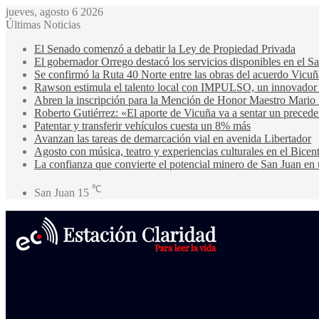
jueves, agosto 6 2026
Últimas Noticias
El Senado comenzó a debatir la Ley de Propiedad Privada
El gobernador Orrego destacó los servicios disponibles en el 
Se confirmó la Ruta 40 Norte entre las obras del acuerdo Vicuñ
Rawson estimula el talento local con IMPULSO, un innovador pr
Abren la inscripción para la Mención de Honor Maestro Mario
Roberto Gutiérrez: «El aporte de Vicuña va a sentar un precede
Patentar y transferir vehículos cuesta un 8% más
Avanzan las tareas de demarcación vial en avenida Libertador
Agosto con música, teatro y experiencias culturales en el Bicen
La confianza que convierte el potencial minero de San Juan en 
℃
San Juan
15