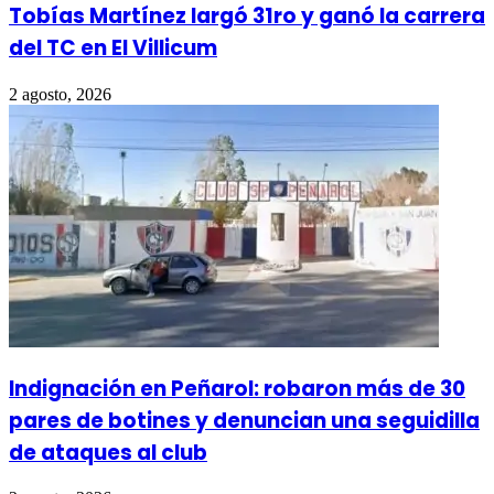
Tobías Martínez largó 31ro y ganó la carrera
del TC en El Villicum
2 agosto, 2026
Indignación en Peñarol: robaron más de 30
pares de botines y denuncian una seguidilla
de ataques al club