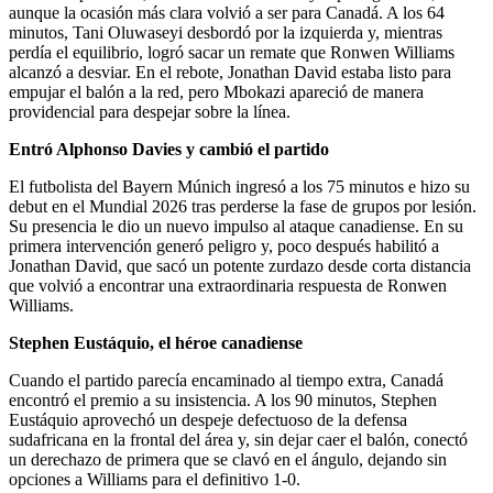
aunque la ocasión más clara volvió a ser para Canadá. A los 64
minutos, Tani Oluwaseyi desbordó por la izquierda y, mientras
perdía el equilibrio, logró sacar un remate que Ronwen Williams
alcanzó a desviar. En el rebote, Jonathan David estaba listo para
empujar el balón a la red, pero Mbokazi apareció de manera
providencial para despejar sobre la línea.
Entró Alphonso Davies y cambió el partido
El futbolista del Bayern Múnich ingresó a los 75 minutos e hizo su
debut en el Mundial 2026 tras perderse la fase de grupos por lesión.
Su presencia le dio un nuevo impulso al ataque canadiense. En su
primera intervención generó peligro y, poco después habilitó a
Jonathan David, que sacó un potente zurdazo desde corta distancia
que volvió a encontrar una extraordinaria respuesta de Ronwen
Williams.
Stephen Eustáquio, el héroe canadiense
Cuando el partido parecía encaminado al tiempo extra, Canadá
encontró el premio a su insistencia. A los 90 minutos, Stephen
Eustáquio aprovechó un despeje defectuoso de la defensa
sudafricana en la frontal del área y, sin dejar caer el balón, conectó
un derechazo de primera que se clavó en el ángulo, dejando sin
opciones a Williams para el definitivo 1-0.