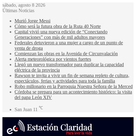
sábado, agosto 8 2026
Últimas Noticias
Murió Jorge Messi
Cómo será la futura obra de la Ruta 40 Norte
Capital vivió una nueva edición de “Conectando
Generaciones” con más de mil adultos mayores
Federales detuvieron a una mujer a cargo de un punto de
venta de droga
Comienzan las obras en la Avenida de Circunvalación
Alerta meteorológica por vientos fuertes
Llegó un nuevo transformador para duplicar la capacidad
eléctrica de la provincia
Rawson te invita a vivir un fin de semana repleto de cultura,
espectáculos, ferias y actividades para toda la familia
Robo millonario en la Parroquia Nuestra Señora de la Merced
Córdoba se prepara para un acontecimiento histórico: la visita
del papa León XIV
℃
San Juan
11