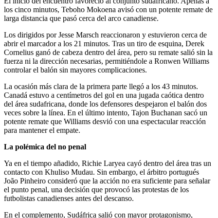
El inicio del encuentro favoreció al conjunto sudafricano. Apenas a
los cinco minutos, Teboho Mokoena avisó con un potente remate de
larga distancia que pasó cerca del arco canadiense.
Los dirigidos por Jesse Marsch reaccionaron y estuvieron cerca de
abrir el marcador a los 21 minutos. Tras un tiro de esquina, Derek
Cornelius ganó de cabeza dentro del área, pero su remate salió sin la
fuerza ni la dirección necesarias, permitiéndole a Ronwen Williams
controlar el balón sin mayores complicaciones.
La ocasión más clara de la primera parte llegó a los 43 minutos.
Canadá estuvo a centímetros del gol en una jugada caótica dentro
del área sudafricana, donde los defensores despejaron el balón dos
veces sobre la línea. En el último intento, Tajon Buchanan sacó un
potente remate que Williams desvió con una espectacular reacción
para mantener el empate.
La polémica del no penal
Ya en el tiempo añadido, Richie Laryea cayó dentro del área tras un
contacto con Khuliso Mudau. Sin embargo, el árbitro portugués
João Pinheiro consideró que la acción no era suficiente para señalar
el punto penal, una decisión que provocó las protestas de los
futbolistas canadienses antes del descanso.
En el complemento, Sudáfrica salió con mayor protagonismo,