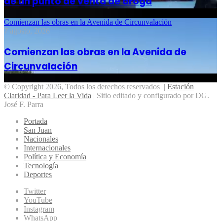
de un punto de venta de droga
Comienzan las obras en la Avenida de Circunvalación
7 agosto, 2026
Comienzan las obras en la Avenida de
Circunvalación
© Copyright 2026, Todos los derechos reservados |
Estación
Claridad - Para Leer la Vida
| Sitio editado y configurado por DG.
José F. Parra
Portada
San Juan
Nacionales
Internacionales
Política y Economía
Tecnología
Deportes
Twitter
YouTube
Instagram
WhatsApp