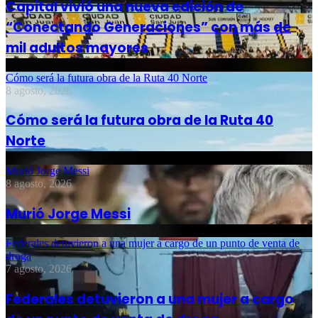
Capital vivió una nueva edición de
“Conectando Generaciones” con más de
mil adultos mayores
Cómo será la futura obra de la Ruta 40 Norte
8 agosto, 2026
Cómo será la futura obra de la Ruta 40
Norte
Murió Jorge Messi
8 agosto, 2026
Murió Jorge Messi
Federales detuvieron a una mujer a cargo de un punto de venta de
droga
7 agosto, 2026
Federales detuvieron a una mujer a cargo