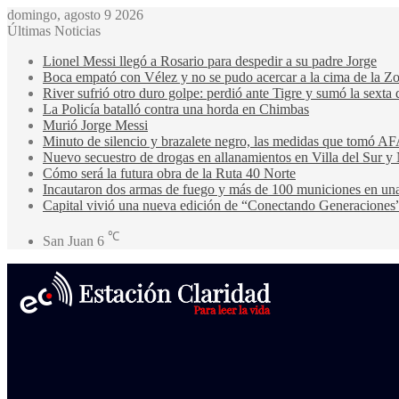
domingo, agosto 9 2026
Últimas Noticias
Lionel Messi llegó a Rosario para despedir a su padre Jorge
Boca empató con Vélez y no se pudo acercar a la cima de la Z
River sufrió otro duro golpe: perdió ante Tigre y sumó la sexta 
La Policía batalló contra una horda en Chimbas
Murió Jorge Messi
Minuto de silencio y brazalete negro, las medidas que tomó AF
Nuevo secuestro de drogas en allanamientos en Villa del Sur y 
Cómo será la futura obra de la Ruta 40 Norte
Incautaron dos armas de fuego y más de 100 municiones en u
Capital vivió una nueva edición de “Conectando Generaciones
℃
San Juan
6