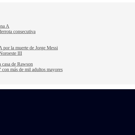
ona A
derrota consecutiva
A por la muerte de Jorge Messi
Noroeste III
na casa de Rawson
” con más de mil adultos mayores